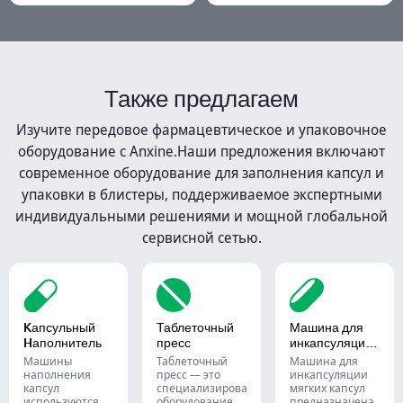
Также предлагаем
Изучите передовое фармацевтическое и упаковочное
оборудование с Anxine.Наши предложения включают
современное оборудование для заполнения капсул и
упаковки в блистеры, поддерживаемое экспертными
индивидуальными решениями и мощной глобальной
сервисной сетью.
Kапсульный
Таблеточный
Машина для
Hаполнитель
пресс
инкапсуляции
мягких капсул
Машины
Таблеточный
Машина для
наполнения
пресс — это
инкапсуляции
капсул
специализированное
мягких капсул
используются
оборудование
предназначена