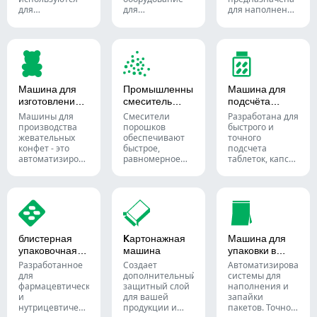
для
для
для наполнения
эффективного
производства
и герметичного
наполнения
таблеток и
запечатывания
пустых капсул
пилюль.
жидких или
точными
полужидких
количествами
материалов в
порошков,
мягкие
гранул, пеллет
желатиновые
Машина для
Промышленный
Машина для
или жидкости в
капсулы.
изготовления
смеситель
подсчёта
фармацевтическом
жевательных
порошков
таблеток
и добавочном
Машины для
Смесители
Разработана для
конфет
производстве.
производства
порошков
быстрого и
жевательных
обеспечивают
точного
конфет - это
быстрое,
подсчета
автоматизированные
равномерное
таблеток, капсул
системы,
смешивание
и жевательных
используемые
материалов в
конфет.
для
различных
Автоматизируйте
производства
партиях и
процесс
жевательных
широко
упаковки
конфет и
используются в
фармацевтической
биодобавок для
фармацевтической,
продукции с
блистерная
Kартонажная
Машина для
кондитерской и
пищевой и
помощью
упаковочная
машина
упаковки в
фармацевтической
химической
разнообразных
машина
пакеты
промышленности.
промышленности.
решений для
Разработанное
Создает
Автоматизированны
подсчета
для
дополнительный
системы для
твердых
фармацевтического
защитный слой
наполнения и
лекарственных
и
для вашей
запайки
форм.
нутрицевтического
продукции и
пакетов. Точное