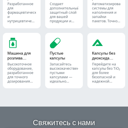
машина
пакеты
промышленности.
промышленности.
решений для
Разработанное
Создает
Автоматизированны
подсчета
для
дополнительный
системы для
твердых
фармацевтического
защитный слой
наполнения и
лекарственных
и
для вашей
запайки
форм.
нутрицевтического
продукции и
пакетов. Точное
производства,
упрощает
дозирование
данное
процесс
порошков,
оборудование
транспортировки.
гранул,
обеспечивает
Точно помещает
жидкостей и
надежное
флаконы,
твердых
формирование
блистерные
продуктов для
и запайку
упаковки,
оптимизации
Машина для
Пустые
Капсулы без
блистеров из
пакеты и тубы в
ваших
розлива
капсулы
диоксида
материалов Alu-
коробки для
производственных
жидкостей
титана (TiO₂)
PVC и Alu-Alu для
фармацевтической,
линий в
Высокоточное
Запасайтесь
Перейдите на
таблеток, капсул
косметической
фармацевтической,
оборудование,
высококачественными
капсулы без TiO₂
и мягких
и пищевой
нутрицевтической
разработанное
пустыми
для более
желатиновых
промышленности.
и пищевой
для точного
капсулами —
безопасной и
капсул.
промышленности.
дозирования
идеально
надежной
жидкостей, паст,
подходят для
защиты ваших
кремов и гелей
лекарств,
продуктов.
для
добавок и
эффективных
прочего — в
производственных
полном
линий в
ассортименте
фармацевтической,
размеров и с
косметической
возможностью
и химической
индивидуального
Свяжитесь с нами
промышленности.
заказа.