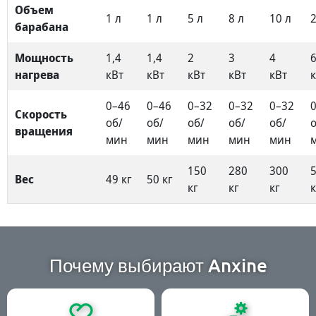
Объем
1 л
1 л
5 л
8 л
10 л
барабана
Мощность
1,4
1,4
2
3
4
нагрева
кВт
кВт
кВт
кВт
кВт
0–46
0–46
0–32
0–32
0–32
Скорость
об/
об/
об/
об/
об/
вращения
мин
мин
мин
мин
мин
150
280
300
Вес
49 кг
50 кг
кг
кг
кг
к
Почему выбирают Anxine