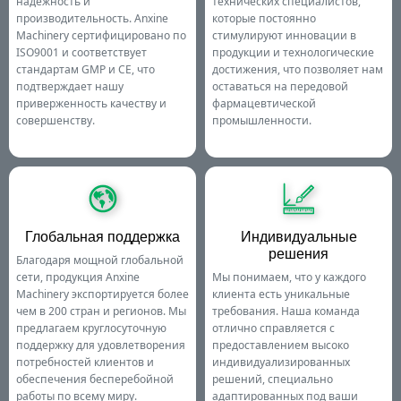
надежность и
технических специалистов,
производительность. Anxine
которые постоянно
Machinery сертифицировано по
стимулируют инновации в
ISO9001 и соответствует
продукции и технологические
стандартам GMP и CE, что
достижения, что позволяет нам
подтверждает нашу
оставаться на передовой
приверженность качеству и
фармацевтической
совершенству.
промышленности.
Глобальная поддержка
Индивидуальные
решения
Благодаря мощной глобальной
сети, продукция Anxine
Мы понимаем, что у каждого
Machinery экспортируется более
клиента есть уникальные
чем в 200 стран и регионов. Мы
требования. Наша команда
предлагаем круглосуточную
отлично справляется с
поддержку для удовлетворения
предоставлением высоко
потребностей клиентов и
индивидуализированных
обеспечения бесперебойной
решений, специально
работы по всему миру.
адаптированных под ваши