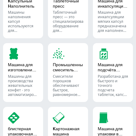
Kапсульный
Таблеточный
Машина для
Hаполнитель
пресс
инкапсуляции
мягких капсул
Машины
Таблеточный
Машина для
наполнения
пресс — это
инкапсуляции
капсул
специализированное
мягких капсул
используются
оборудование
предназначена
для
для
для наполнения
эффективного
производства
и герметичного
наполнения
таблеток и
запечатывания
пустых капсул
пилюль.
жидких или
точными
полужидких
количествами
материалов в
порошков,
мягкие
гранул, пеллет
желатиновые
Машина для
Промышленный
Машина для
или жидкости в
капсулы.
изготовления
смеситель
подсчёта
фармацевтическом
жевательных
порошков
таблеток
и добавочном
Машины для
Смесители
Разработана для
конфет
производстве.
производства
порошков
быстрого и
жевательных
обеспечивают
точного
конфет - это
быстрое,
подсчета
автоматизированные
равномерное
таблеток, капсул
системы,
смешивание
и жевательных
используемые
материалов в
конфет.
для
различных
Автоматизируйте
производства
партиях и
процесс
жевательных
широко
упаковки
конфет и
используются в
фармацевтической
биодобавок для
фармацевтической,
продукции с
блистерная
Kартонажная
Машина для
кондитерской и
пищевой и
помощью
упаковочная
машина
упаковки в
фармацевтической
химической
разнообразных