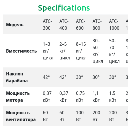
Specifications
ATC-
ATC-
ATC-
ATC-
ATC-
Модель
300
400
600
800
1000
30–
50–
1–3
2–5
8–15
50
70
Вместимость
кг/
кг/
кг/
кг/
кг/
к
цикл
цикл
цикл
цикл
цикл
Наклон
42°
42°
30°
30°
30°
барабана
Мощность
0,37
0,37
0,75
1,1
1,5
2
мотора
кВт
кВт
кВт
кВт
кВт
Мощность
60
60
100
200
200
вентилятора
Вт
Вт
Вт
Вт
Вт