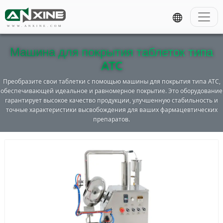
WWW.ANXINE.COM
Машина для покрытия таблеток типа
ATC
Преобразите свои таблетки с помощью машины для покрытия типа ATC,
обеспечивающей идеальное и равномерное покрытие. Это оборудование
гарантирует высокое качество продукции, улучшенную стабильность и
точные характеристики высвобождения для ваших фармацевтических
препаратов.