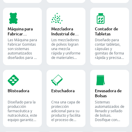
cápsulas vacías
tabletas y
líquidos o
con cantidades
comprimidos.
semilíquidos en
precisas de
cápsulas blandas
polvos, gránulos,
de gelatina.
pellets o líquidos
en la producción
Máquina para
Mezcladora
Contador de
farmacéutica y de
Fabricar
Industrial de
Tabletas
suplementos.
Gomitas
Polvos
Las Máquina para
Los mezcladores
Diseñado para
Fabricar Gomitas
de polvos logran
contar tabletas,
son sistemas
una mezcla
cápsulas y
automatizados
rápida y uniforme
gomitas de forma
diseñados para la
de materiales
rápida y precisa.
producción de
entre diferentes
Automatice su
dulces y
lotes y se utilizan
proceso de
suplementos de
ampliamente en
envasado
goma, destinados
las industrias
farmacéutico con
tanto a la
farmacéutica,
nuestras diversas
industria de la
alimentaria y
soluciones de
confitería como a
química.
conteo para
Blisteadora
Estuchadora
Envasadora de
la farmacéutica.
formas sólidas.
Bolsas
Diseñado para la
Crea una capa de
Sistemas
producción
protección
automatizados de
farmacéutica y
adicional para su
llenado y sellado
nutracéutica, este
producto y facilita
de bolsas.
equipo garantiza
el proceso de
Dosifique con
un formado y
envío. Inserta con
precisión polvos,
sellado fiable de
precisión frascos,
gránulos, líquidos