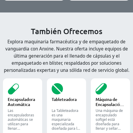
También Ofrecemos
Explora maquinaria farmacéutica y de empaquetado de
vanguardia con Anxine. Nuestra oferta incluye equipos de
última generación para el llenado de cápsulas y el
empaquetado en blíster, respaldados por soluciones
personalizadas expertas y una sólida red de servicio global.
Encapsuladora
Tableteadora
Máquina de
Automática
Encapsulación
de Softgel
Las
La Tableteadora
Una máquina de
encapsuladoras
es una
encapsulado
automáticas se
maquinaria
softgel está
utilizan para
especializada
diseñada para
llenar
diseñada para la
llenar y sellar
eficientemente
producción de
materiales