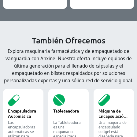
También Ofrecemos
Explora maquinaria farmacéutica y de empaquetado de
vanguardia con Anxine. Nuestra oferta incluye equipos de
última generación para el llenado de cápsulas y el
empaquetado en blíster, respaldados por soluciones
personalizadas expertas y una sólida red de servicio global.
Encapsuladora
Tableteadora
Máquina de
Automática
Encapsulación
de Softgel
Las
La Tableteadora
Una máquina de
encapsuladoras
es una
encapsulado
automáticas se
maquinaria
softgel está
utilizan para
especializada
diseñada para