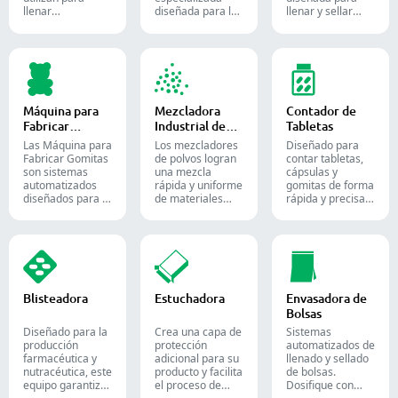
llenar
diseñada para la
llenar y sellar
eficientemente
producción de
materiales
cápsulas vacías
tabletas y
líquidos o
con cantidades
comprimidos.
semilíquidos en
precisas de
cápsulas blandas
polvos, gránulos,
de gelatina.
pellets o líquidos
en la producción
Máquina para
Mezcladora
Contador de
farmacéutica y de
Fabricar
Industrial de
Tabletas
suplementos.
Gomitas
Polvos
Las Máquina para
Los mezcladores
Diseñado para
Fabricar Gomitas
de polvos logran
contar tabletas,
son sistemas
una mezcla
cápsulas y
automatizados
rápida y uniforme
gomitas de forma
diseñados para la
de materiales
rápida y precisa.
producción de
entre diferentes
Automatice su
dulces y
lotes y se utilizan
proceso de
suplementos de
ampliamente en
envasado
goma, destinados
las industrias
farmacéutico con
tanto a la
farmacéutica,
nuestras diversas
industria de la
alimentaria y
soluciones de
confitería como a
química.
conteo para
Blisteadora
Estuchadora
Envasadora de
la farmacéutica.
formas sólidas.
Bolsas
Diseñado para la
Crea una capa de
Sistemas
producción
protección
automatizados de
farmacéutica y
adicional para su
llenado y sellado
nutracéutica, este
producto y facilita
de bolsas.
equipo garantiza
el proceso de
Dosifique con