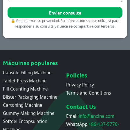
🔒
Respetamos su privacidad. Su información solo se utilizará para
responder a su consulta y
nunca se compartirá
con terceros.
Máquinas populares
Capsule Filling Machine
Policies
Tablet Press Machine
Privacy Policy
Pill Counting Machine
Terms and Conditions
Blister Packaging Machine
Cartoning Machine
Contact Us
Gummy Making Machine
Email:
info@anxine.com
Softgel Encapsulation
WhatsApp:
+86-137-5776-
Machine