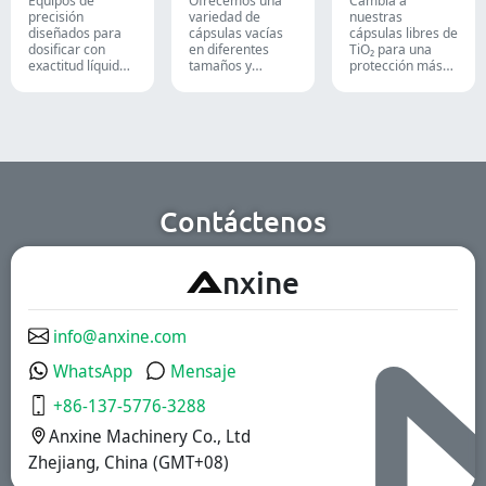
alimentaria.
precisión
variedad de
nuestras
diseñados para
cápsulas vacías
cápsulas libres de
dosificar con
en diferentes
TiO₂ para una
exactitud líquidos,
tamaños y
protección más
pastas, cremas y
materiales,
segura y
geles en líneas de
adaptadas a
confiable de tus
producción
diversas
productos.
farmacéuticas,
formulaciones y
cosméticas y
grupos de
químicas de alta
usuarios. Son
eficiencia.
aptas para las
industrias
farmacéutica, de
Contáctenos
suplementos
nutricionales y de
alimentos
A
nxine
funcionales.
Disponemos de
soluciones de
liberación
info@anxine.com
inmediata,
recubiertas
WhatsApp
Mensaje
entéricas y
liberación
+86-137-5776-3288
prolongada.
Anxine Machinery Co., Ltd
Zhejiang, China (GMT+08)