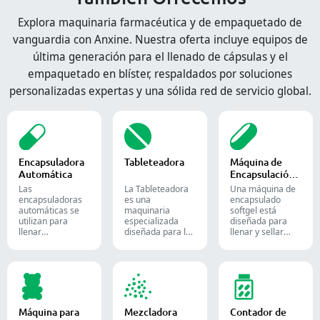
Explora maquinaria farmacéutica y de empaquetado de
vanguardia con Anxine. Nuestra oferta incluye equipos de
última generación para el llenado de cápsulas y el
empaquetado en blíster, respaldados por soluciones
personalizadas expertas y una sólida red de servicio global.
Encapsuladora
Tableteadora
Máquina de
Automática
Encapsulación
de Softgel
Las
La Tableteadora
Una máquina de
encapsuladoras
es una
encapsulado
automáticas se
maquinaria
softgel está
utilizan para
especializada
diseñada para
llenar
diseñada para la
llenar y sellar
eficientemente
producción de
materiales
cápsulas vacías
tabletas y
líquidos o
con cantidades
comprimidos.
semilíquidos en
precisas de
cápsulas blandas
polvos, gránulos,
de gelatina.
pellets o líquidos
en la producción
Máquina para
Mezcladora
Contador de
farmacéutica y de