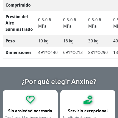
Comprimido
Presión del
0.5-0.6
0.5-0.6
0.5-0.6
0.
Aire
MPa
MPa
MPa
M
Suministrado
Peso
10 kg
16 kg
30 kg
40
Dimensiones
491*Φ140
691*Φ213
881*Φ290
1
¿Por qué elegir Anxine?
Sin ansiedad necesaria
Servicio excepcional
Con Anxine Machinery, tenga la
Benefíciate de nuestro