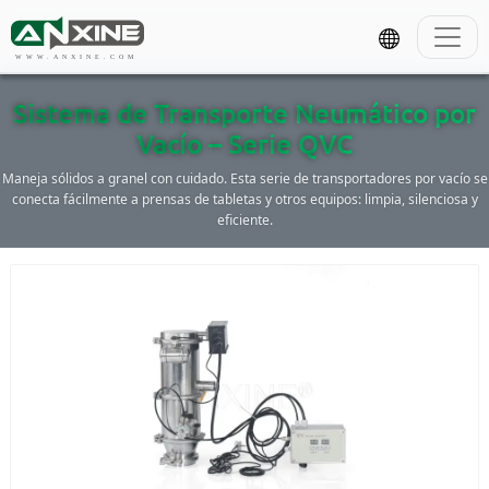
WWW.ANXINE.COM
Sistema de Transporte Neumático por
Vacío – Serie QVC
Maneja sólidos a granel con cuidado. Esta serie de transportadores por vacío se
conecta fácilmente a prensas de tabletas y otros equipos: limpia, silenciosa y
eficiente.