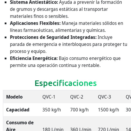
Sistema Antiestático:
Ayuda a prevenir la formación
de grumos y descargas estáticas al transportar
materiales finos o sensibles.
Aplicaciones Flexibles:
Maneja materiales sólidos en
líneas farmacéuticas, alimentarias y químicas.
Protecciones de Seguridad Integradas:
Incluye
parada de emergencia e interbloqueos para proteger tu
proceso y equipo.
Eficiencia Energética:
Bajo consumo energético que
permite una operación continua y rentable.
Especificaciones
Modelo
QVC-1
QVC-2
QVC-3
Q
Capacidad
350 kg/h
700 kg/h
1500 kg/h
30
Consumo de
Aire
180 L/min
360 L/min
720 L/min
14