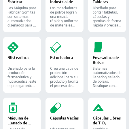
Fabricar
Industrial de
Tabletas
suplementos.
Gomitas
Polvos
Las Máquina para
Los mezcladores
Diseñado para
Fabricar Gomitas
de polvos logran
contar tabletas,
son sistemas
una mezcla
cápsulas y
automatizados
rápida y uniforme
gomitas de forma
diseñados para la
de materiales
rápida y precisa.
producción de
entre diferentes
Automatice su
dulces y
lotes y se utilizan
proceso de
suplementos de
ampliamente en
envasado
goma, destinados
las industrias
farmacéutico con
tanto a la
farmacéutica,
nuestras diversas
industria de la
alimentaria y
soluciones de
confitería como a
química.
conteo para
Blisteadora
Estuchadora
Envasadora de
la farmacéutica.
formas sólidas.
Bolsas
Diseñado para la
Crea una capa de
Sistemas
producción
protección
automatizados de
farmacéutica y
adicional para su
llenado y sellado
nutracéutica, este
producto y facilita
de bolsas.
equipo garantiza
el proceso de
Dosifique con
un formado y
envío. Inserta con
precisión polvos,
sellado fiable de
precisión frascos,
gránulos, líquidos
blísteres Alu-PVC
blísteres, bolsas y
y sólidos para
y Alu-Alu para
tubos en cajas,
optimizar sus
tabletas, cápsulas
siendo una
líneas de
y cápsulas de
solución ideal
empaque
gelatina blanda.
para el empaque
farmacéutico,
Máquina de
Cápsulas Vacías
Cápsulas Libres
en las industrias
nutracéutico y
Llenado de
de TiO₂
farmacéutica,
alimentario.
Líquidos
cosmética y
Equipos de
Ofrecemos una
Cambia a