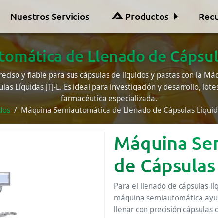
Nuestros Servicios
Productos
Recu
omática de Llenado de Cápsula
eciso y fiable para sus cápsulas de líquidos y pastas con la 
as Líquidas JTJ-L. Es ideal para investigación y desarrollo, lote
farmacéutica especializada.
dos
Máquina Semiautomática de Llenado de Cápsulas Líquida
Máquina Se
de Cápsulas 
Para el llenado de cápsulas líq
máquina semiautomática ayuda
llenar con precisión cápsulas 