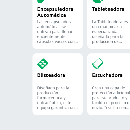
Encapsuladora
Tableteadora
Automática
Las encapsuladoras
La Tableteadora es
automáticas se
una maquinaria
utilizan para llenar
especializada
eficientemente
diseñada para la
cápsulas vacías con
producción de
cantidades precisas
tabletas y
de polvos, gránulos,
comprimidos.
pellets o líquidos en
la producción
farmacéutica y de
suplementos.
Blisteadora
Estuchadora
Diseñado para la
Crea una capa de
producción
protección adiciona
farmacéutica y
para su producto y
nutracéutica, este
facilita el proceso 
equipo garantiza un
envío. Inserta con
formado y sellado
precisión frascos,
fiable de blísteres
blísteres, bolsas y
Alu-PVC y Alu-Alu
tubos en cajas,
para tabletas,
siendo una solución