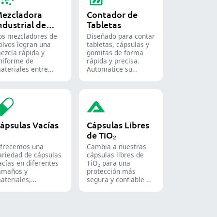
ezcladora
Contador de
ndustrial de
Tabletas
olvos
os mezcladores de
Diseñado para contar
olvos logran una
tabletas, cápsulas y
ezcla rápida y
gomitas de forma
niforme de
rápida y precisa.
ateriales entre
Automatice su
iferentes lotes y se
proceso de envasado
tilizan ampliamente
farmacéutico con
n las industrias
nuestras diversas
armacéutica,
soluciones de conteo
limentaria y
para formas sólidas.
uímica.
ápsulas Vacías
Cápsulas Libres
de TiO₂
frecemos una
Cambia a nuestras
ariedad de cápsulas
cápsulas libres de
acías en diferentes
TiO₂ para una
amaños y
protección más
ateriales,
segura y confiable de
daptadas a diversas
tus productos.
ormulaciones y
rupos de usuarios.
on aptas para las