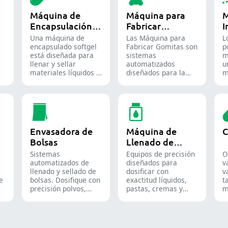
Máquina de
Máquina para
M
Encapsulación
Fabricar
I
de Softgel
Gomitas
P
Una máquina de
Las Máquina para
L
encapsulado softgel
Fabricar Gomitas son
p
está diseñada para
sistemas
m
llenar y sellar
automatizados
u
materiales líquidos o
diseñados para la
m
semilíquidos en
producción de dulces
d
cápsulas blandas de
y suplementos de
u
gelatina.
goma, destinados
e
tanto a la industria
f
de la confitería como
a
a la farmacéutica.
q
Envasadora de
Máquina de
C
Bolsas
Llenado de
Líquidos
Sistemas
Equipos de precisión
O
l
automatizados de
diseñados para
v
llenado y sellado de
dosificar con
v
de
bolsas. Dosifique con
exactitud líquidos,
t
precisión polvos,
pastas, cremas y
m
gránulos, líquidos y
geles en líneas de
a
sólidos para
producción
f
optimizar sus líneas
farmacéuticas,
g
de empaque
cosméticas y
S