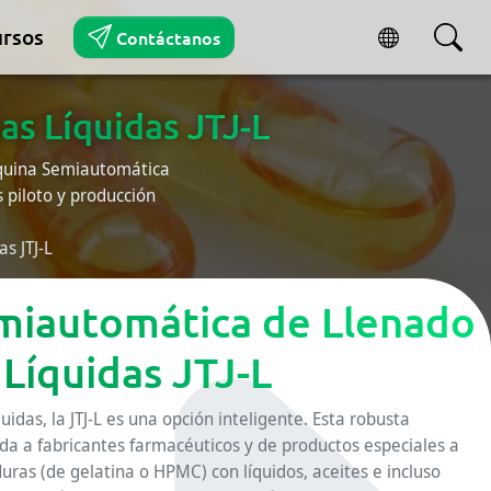
rsos
Contáctanos
s Líquidas JTJ-L
Máquina Semiautomática
s piloto y producción
s JTJ-L
miautomática de Llenado
Líquidas JTJ-L
uidas, la JTJ-L es una opción inteligente. Esta robusta
 a fabricantes farmacéuticos y de productos especiales a
duras (de gelatina o HPMC) con líquidos, aceites e incluso