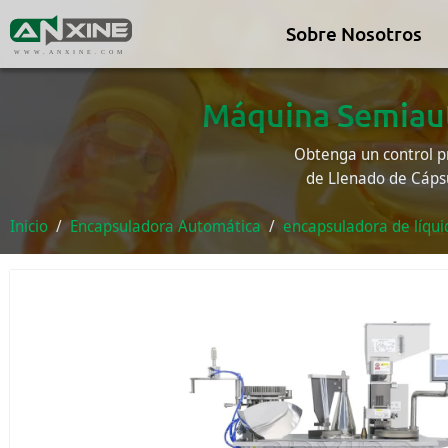
Sobre Nosotros
WWW.ANXINE.COM
Máquina Semiaut
Obtenga un control pr
de Llenado de Cápsul
Inicio
Encapsuladora Automática
encapsuladora de líqui