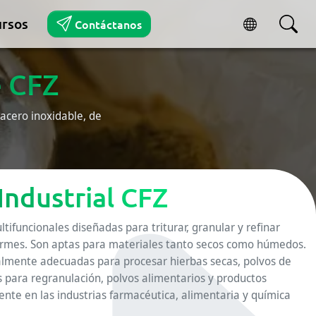
rsos
Contáctanos
e CFZ
acero inoxidable, de
Industrial CFZ
ifuncionales diseñadas para triturar, granular y refinar
formes. Son aptas para materiales tanto secos como húmedos.
lmente adecuadas para procesar hierbas secas, polvos de
as para regranulación, polvos alimentarios y productos
ente en las industrias farmacéutica, alimentaria y química