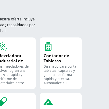
stra oferta incluye
ter, respaldados por
bal.
ezcladora
Contador de
ndustrial de
Tabletas
olvos
os mezcladores de
Diseñado para contar
olvos logran una
tabletas, cápsulas y
ezcla rápida y
gomitas de forma
niforme de
rápida y precisa.
ateriales entre
Automatice su
iferentes lotes y se
proceso de envasado
tilizan ampliamente
farmacéutico con
n las industrias
nuestras diversas
armacéutica,
soluciones de conteo
limentaria y
para formas sólidas.
uímica.