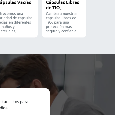
ápsulas Vacías
Cápsulas Libres
de TiO₂
frecemos una
Cambia a nuestras
ariedad de cápsulas
cápsulas libres de
acías en diferentes
TiO₂ para una
amaños y
protección más
ateriales,
segura y confiable de
daptadas a diversas
tus productos.
ormulaciones y
rupos de usuarios.
on aptas para las
ndustrias
armacéutica, de
uplementos
utricionales y de
limentos
uncionales.
isponemos de
oluciones de
iberación inmediata,
ecubiertas entéricas
 liberación
rolongada.
stán listos para
dida.