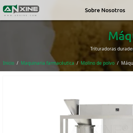
Sobre Nosotros
WWW.ANXINE.COM
Máqu
Trituradoras durade
Inicio
Maquinaria farmacéutica
Molino de polvo
Máqui