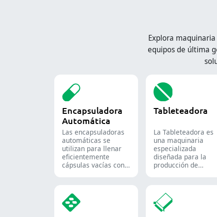
Explora maquinaria
equipos de última g
sol
Encapsuladora
Tableteadora
Automática
Las encapsuladoras
La Tableteadora es
automáticas se
una maquinaria
utilizan para llenar
especializada
eficientemente
diseñada para la
cápsulas vacías con
producción de
cantidades precisas
tabletas y
de polvos, gránulos,
comprimidos.
pellets o líquidos en
la producción
farmacéutica y de
suplementos.