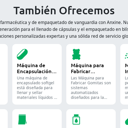
También Ofrecemos
 farmacéutica y de empaquetado de vanguardia con Anxine. Nue
eneración para el llenado de cápsulas y el empaquetado en blís
uciones personalizadas expertas y una sólida red de servicio glo
Máquina de
Máquina para
M
Encapsulación
Fabricar
I
de Softgel
Gomitas
P
Una máquina de
Las Máquina para
L
encapsulado softgel
Fabricar Gomitas son
p
está diseñada para
sistemas
m
llenar y sellar
automatizados
u
materiales líquidos o
diseñados para la
m
semilíquidos en
producción de dulces
d
cápsulas blandas de
y suplementos de
u
gelatina.
goma, destinados
e
tanto a la industria
f
de la confitería como
a
a la farmacéutica.
q