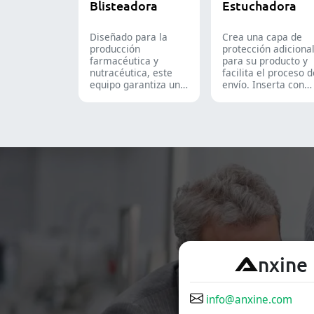
Blisteadora
Estuchadora
Diseñado para la
Crea una capa de
producción
protección adiciona
farmacéutica y
para su producto y
nutracéutica, este
facilita el proceso 
equipo garantiza un
envío. Inserta con
formado y sellado
precisión frascos,
fiable de blísteres
blísteres, bolsas y
Alu-PVC y Alu-Alu
tubos en cajas,
para tabletas,
siendo una solución
cápsulas y cápsulas
ideal para el
de gelatina blanda.
empaque en las
industrias
farmacéutica,
cosmética y
alimentaria.
A
nxine
info@anxine.com