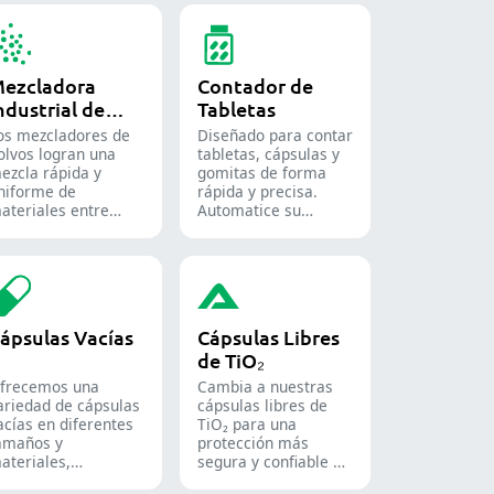
ezcladora
Contador de
ndustrial de
Tabletas
olvos
os mezcladores de
Diseñado para contar
olvos logran una
tabletas, cápsulas y
ezcla rápida y
gomitas de forma
niforme de
rápida y precisa.
ateriales entre
Automatice su
iferentes lotes y se
proceso de envasado
tilizan ampliamente
farmacéutico con
n las industrias
nuestras diversas
armacéutica,
soluciones de conteo
limentaria y
para formas sólidas.
uímica.
ápsulas Vacías
Cápsulas Libres
de TiO₂
frecemos una
Cambia a nuestras
ariedad de cápsulas
cápsulas libres de
acías en diferentes
TiO₂ para una
amaños y
protección más
ateriales,
segura y confiable de
daptadas a diversas
tus productos.