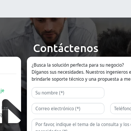
sólidos para
producción
f
optimizar sus líneas
farmacéuticas,
g
de empaque
cosméticas y
S
farmacéutico,
químicas de alta
i
nutracéutico y
eficiencia.
f
alimentario.
s
n
a
f
Contáctenos
D
s
l
r
¿Busca la solución perfecta para su negocio?
y
p
Díganos sus necesidades. Nuestros ingenieros e
brindarle soporte técnico y una propuesta a me
je
Nombre
Correo electrónico
Teléfono
 Ltd
)
Consulta