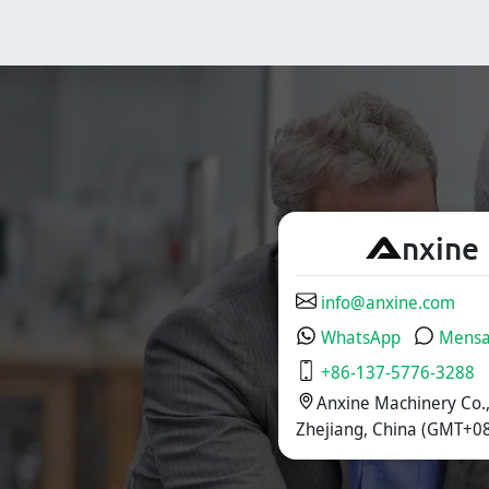
fiable de blísteres
blísteres, bolsas y
Alu-PVC y Alu-Alu
tubos en cajas,
para tabletas,
siendo una solución
cápsulas y cápsulas
ideal para el
de gelatina blanda.
empaque en las
industrias
farmacéutica,
cosmética y
alimentaria.
A
nxine
info@anxine.com
WhatsApp
Mensa
+86-137-5776-3288
Anxine Machinery Co.,
Zhejiang, China (GMT+08