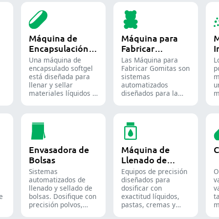
Máquina de
Máquina para
M
Encapsulación
Fabricar
I
de Softgel
Gomitas
P
Una máquina de
Las Máquina para
L
encapsulado softgel
Fabricar Gomitas son
p
está diseñada para
sistemas
m
llenar y sellar
automatizados
u
materiales líquidos o
diseñados para la
m
semilíquidos en
producción de dulces
d
cápsulas blandas de
y suplementos de
u
gelatina.
goma, destinados
e
tanto a la industria
f
de la confitería como
a
a la farmacéutica.
q
Envasadora de
Máquina de
C
Bolsas
Llenado de
Líquidos
Sistemas
Equipos de precisión
O
l
automatizados de
diseñados para
v
llenado y sellado de
dosificar con
v
de
bolsas. Dosifique con
exactitud líquidos,
t
precisión polvos,
pastas, cremas y
m
gránulos, líquidos y
geles en líneas de
a