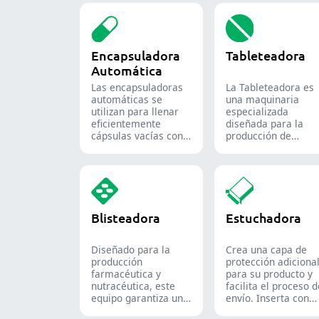
Encapsuladora
Tableteadora
Automática
Las encapsuladoras
La Tableteadora es
automáticas se
una maquinaria
utilizan para llenar
especializada
eficientemente
diseñada para la
cápsulas vacías con
producción de
cantidades precisas
tabletas y
de polvos, gránulos,
comprimidos.
pellets o líquidos en
la producción
farmacéutica y de
suplementos.
Blisteadora
Estuchadora
Diseñado para la
Crea una capa de
producción
protección adiciona
farmacéutica y
para su producto y
nutracéutica, este
facilita el proceso 
equipo garantiza un
envío. Inserta con
formado y sellado
precisión frascos,