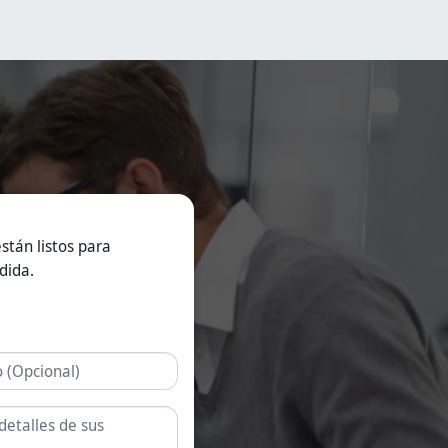
ormulaciones y
rupos de usuarios.
on aptas para las
ndustrias
armacéutica, de
uplementos
utricionales y de
limentos
uncionales.
isponemos de
oluciones de
iberación inmediata,
ecubiertas entéricas
 liberación
rolongada.
stán listos para
dida.