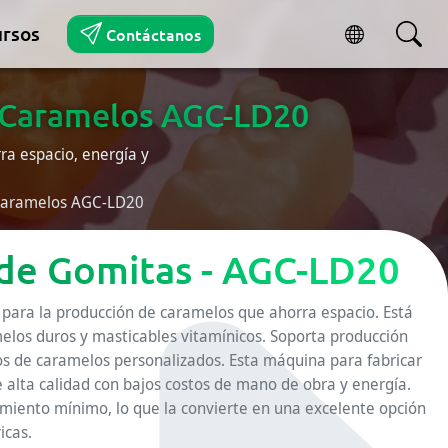
rsos
Contáctanos
y Caramelos AGC-LD20
ra espacio, energía y
 Caramelos AGC-LD20
de Gomitas - AGC-LD20
ara la producción de caramelos que ahorra espacio. Está
elos duros y masticables vitamínicos. Soporta producción
s de caramelos personalizados. Esta máquina para fabricar
alta calidad con bajos costos de mano de obra y energía.
iento mínimo, lo que la convierte en una excelente opción
icas.