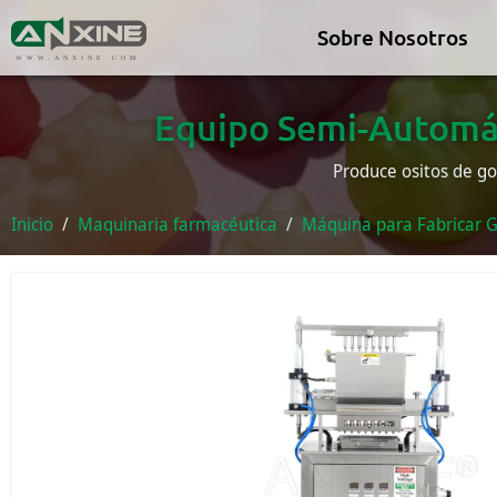
Sobre Nosotros
WWW.ANXINE.COM
Equipo Semi-Automát
Produce ositos de go
Inicio
Maquinaria farmacéutica
Máquina para Fabricar 