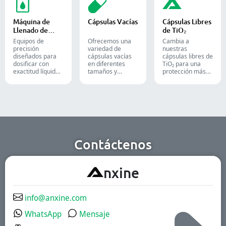
tabletas, cápsulas
siendo una
líneas de
y cápsulas de
solución ideal
empaque
gelatina blanda.
para el empaque
farmacéutico,
Máquina de
Cápsulas Vacías
Cápsulas Libres
en las industrias
nutracéutico y
Llenado de
de TiO₂
farmacéutica,
alimentario.
Líquidos
cosmética y
Equipos de
Ofrecemos una
Cambia a
alimentaria.
precisión
variedad de
nuestras
diseñados para
cápsulas vacías
cápsulas libres de
dosificar con
en diferentes
TiO₂ para una
exactitud líquidos,
tamaños y
protección más
pastas, cremas y
materiales,
segura y
geles en líneas de
adaptadas a
confiable de tus
producción
diversas
productos.
farmacéuticas,
formulaciones y
cosméticas y
grupos de
químicas de alta
usuarios. Son
eficiencia.
aptas para las
industrias
farmacéutica, de
Contáctenos
suplementos
nutricionales y de
alimentos
A
nxine
funcionales.
Disponemos de
soluciones de
liberación
info@anxine.com
inmediata,
recubiertas
WhatsApp
Mensaje
entéricas y
liberación