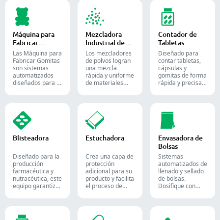
con cantidades
comprimidos.
semilíquidos en
precisas de
cápsulas blandas
polvos, gránulos,
de gelatina.
pellets o líquidos
en la producción
Máquina para
Mezcladora
Contador de
farmacéutica y de
Fabricar
Industrial de
Tabletas
suplementos.
Gomitas
Polvos
Las Máquina para
Los mezcladores
Diseñado para
Fabricar Gomitas
de polvos logran
contar tabletas,
son sistemas
una mezcla
cápsulas y
automatizados
rápida y uniforme
gomitas de forma
diseñados para la
de materiales
rápida y precisa.
producción de
entre diferentes
Automatice su
dulces y
lotes y se utilizan
proceso de
suplementos de
ampliamente en
envasado
goma, destinados
las industrias
farmacéutico con
tanto a la
farmacéutica,
nuestras diversas
industria de la
alimentaria y
soluciones de
confitería como a
química.
conteo para
Blisteadora
Estuchadora
Envasadora de
la farmacéutica.
formas sólidas.
Bolsas
Diseñado para la
Crea una capa de
Sistemas
producción
protección
automatizados de
farmacéutica y
adicional para su
llenado y sellado
nutracéutica, este
producto y facilita
de bolsas.
equipo garantiza
el proceso de
Dosifique con
un formado y
envío. Inserta con
precisión polvos,
sellado fiable de
precisión frascos,
gránulos, líquidos
blísteres Alu-PVC
blísteres, bolsas y
y sólidos para
y Alu-Alu para
tubos en cajas,
optimizar sus