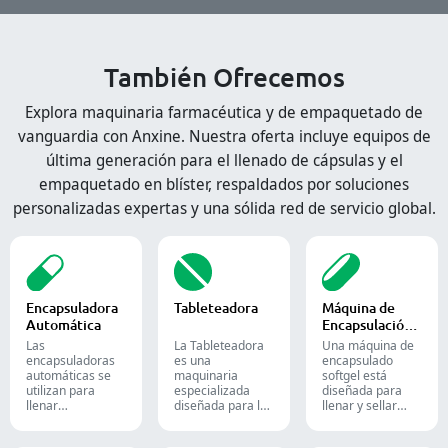
También Ofrecemos
Explora maquinaria farmacéutica y de empaquetado de
vanguardia con Anxine. Nuestra oferta incluye equipos de
última generación para el llenado de cápsulas y el
empaquetado en blíster, respaldados por soluciones
personalizadas expertas y una sólida red de servicio global.
Encapsuladora
Tableteadora
Máquina de
Automática
Encapsulación
de Softgel
Las
La Tableteadora
Una máquina de
encapsuladoras
es una
encapsulado
automáticas se
maquinaria
softgel está
utilizan para
especializada
diseñada para
llenar
diseñada para la
llenar y sellar
eficientemente
producción de
materiales
cápsulas vacías
tabletas y
líquidos o