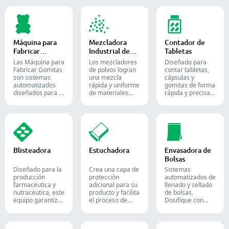
cápsulas vacías
tabletas y
líquidos o
con cantidades
comprimidos.
semilíquidos en
precisas de
cápsulas blandas
polvos, gránulos,
de gelatina.
pellets o líquidos
en la producción
Máquina para
Mezcladora
Contador de
farmacéutica y de
Fabricar
Industrial de
Tabletas
suplementos.
Gomitas
Polvos
Las Máquina para
Los mezcladores
Diseñado para
Fabricar Gomitas
de polvos logran
contar tabletas,
son sistemas
una mezcla
cápsulas y
automatizados
rápida y uniforme
gomitas de forma
diseñados para la
de materiales
rápida y precisa.
producción de
entre diferentes
Automatice su
dulces y
lotes y se utilizan
proceso de
suplementos de
ampliamente en
envasado
goma, destinados
las industrias
farmacéutico con
tanto a la
farmacéutica,
nuestras diversas
industria de la
alimentaria y
soluciones de
confitería como a
química.
conteo para
Blisteadora
Estuchadora
Envasadora de
la farmacéutica.
formas sólidas.
Bolsas
Diseñado para la
Crea una capa de
Sistemas
producción
protección
automatizados de
farmacéutica y
adicional para su
llenado y sellado
nutracéutica, este
producto y facilita
de bolsas.
equipo garantiza
el proceso de
Dosifique con
un formado y
envío. Inserta con
precisión polvos,
sellado fiable de
precisión frascos,
gránulos, líquidos
blísteres Alu-PVC
blísteres, bolsas y
y sólidos para