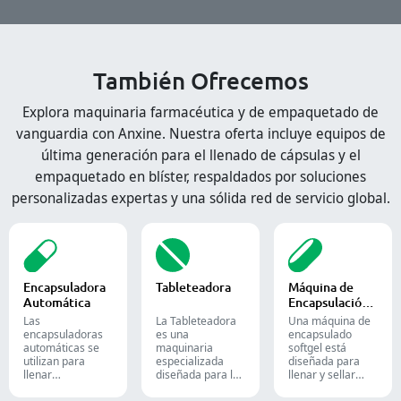
También Ofrecemos
Explora maquinaria farmacéutica y de empaquetado de
vanguardia con Anxine. Nuestra oferta incluye equipos de
última generación para el llenado de cápsulas y el
empaquetado en blíster, respaldados por soluciones
personalizadas expertas y una sólida red de servicio global.
Encapsuladora
Tableteadora
Máquina de
Automática
Encapsulación
de Softgel
Las
La Tableteadora
Una máquina de
encapsuladoras
es una
encapsulado
automáticas se
maquinaria
softgel está
utilizan para
especializada
diseñada para
llenar
diseñada para la
llenar y sellar
eficientemente
producción de
materiales