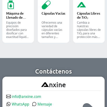
y Alu-Alu para
tubos en cajas,
optimizar sus
tabletas, cápsulas
siendo una
líneas de
y cápsulas de
solución ideal
empaque
gelatina blanda.
para el empaque
farmacéutico,
Máquina de
Cápsulas Vacías
Cápsulas Libres
en las industrias
nutracéutico y
Llenado de
de TiO₂
farmacéutica,
alimentario.
Líquidos
cosmética y
Equipos de
Ofrecemos una
Cambia a
alimentaria.
precisión
variedad de
nuestras
diseñados para
cápsulas vacías
cápsulas libres de
dosificar con
en diferentes
TiO₂ para una
exactitud líquidos,
tamaños y
protección más
pastas, cremas y
materiales,
segura y
geles en líneas de
adaptadas a
confiable de tus
producción
diversas
productos.
farmacéuticas,
formulaciones y
cosméticas y
grupos de
químicas de alta
usuarios. Son
eficiencia.
aptas para las
industrias
farmacéutica, de
Contáctenos
suplementos
nutricionales y de
alimentos
A
nxine
funcionales.
Disponemos de
soluciones de
liberación
info@anxine.com
inmediata,
recubiertas
WhatsApp
Mensaje
entéricas y