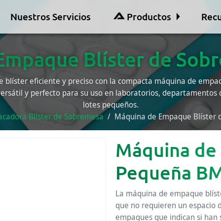
Nuestros Servicios
Productos
Recu
Empaque Blíster de Sob
blíster eficiente y preciso con la compacta máquina de empaqu
ersátil y perfecto para su uso en laboratorios, departamentos 
lotes pequeños.
cadora Blíster de Sobremesa
Máquina de Empaque Blíster 
Máquina de 
Pequeña BM
La máquina de empaque blíste
que no requieren un espacio 
empaques que indican si han 