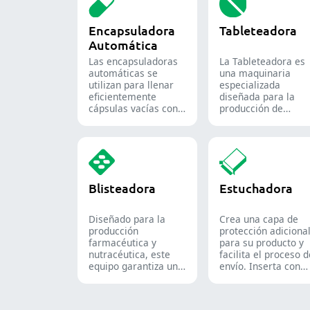
Encapsuladora
Tableteadora
Automática
Las encapsuladoras
La Tableteadora es
automáticas se
una maquinaria
utilizan para llenar
especializada
eficientemente
diseñada para la
cápsulas vacías con
producción de
cantidades precisas
tabletas y
de polvos, gránulos,
comprimidos.
pellets o líquidos en
la producción
farmacéutica y de
suplementos.
Blisteadora
Estuchadora
Diseñado para la
Crea una capa de
producción
protección adiciona
farmacéutica y
para su producto y
nutracéutica, este
facilita el proceso 
equipo garantiza un
envío. Inserta con
formado y sellado
precisión frascos,
fiable de blísteres
blísteres, bolsas y
Alu-PVC y Alu-Alu
tubos en cajas,