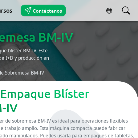
rsos
Contáctanos
remesa BM-IV
e blíster BM-IV. Este
de I+D y producción en
de Sobremesa BM-IV
Empaque Blíster
-IV
r de sobremesa BM-IV es ideal para operaciones flexibles
de trabajo amplio. Esta máquina compacta puede fabricar
sido manipulados. Puedes usarla para empaques de tabletas,