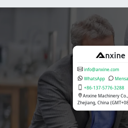
para tabletas,
siendo una solución
cápsulas y cápsulas
ideal para el
de gelatina blanda.
empaque en las
industrias
farmacéutica,
cosmética y
alimentaria.
A
nxine
info@anxine.com
WhatsApp
Mensa
+86-137-5776-3288
Anxine Machinery Co.,
Zhejiang, China (GMT+08