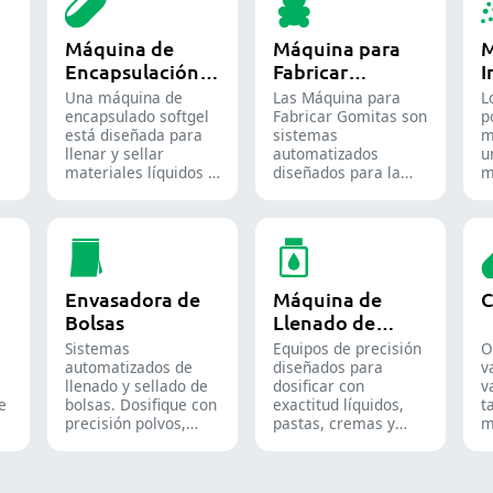
Máquina de
Máquina para
M
Encapsulación
Fabricar
I
de Softgel
Gomitas
P
Una máquina de
Las Máquina para
L
encapsulado softgel
Fabricar Gomitas son
p
está diseñada para
sistemas
m
llenar y sellar
automatizados
u
materiales líquidos o
diseñados para la
m
semilíquidos en
producción de dulces
d
cápsulas blandas de
y suplementos de
u
gelatina.
goma, destinados
e
tanto a la industria
f
de la confitería como
a
a la farmacéutica.
q
Envasadora de
Máquina de
C
Bolsas
Llenado de
Líquidos
Sistemas
Equipos de precisión
O
l
automatizados de
diseñados para
v
llenado y sellado de
dosificar con
v
de
bolsas. Dosifique con
exactitud líquidos,
t
precisión polvos,
pastas, cremas y
m
gránulos, líquidos y
geles en líneas de
a
sólidos para
producción
f
optimizar sus líneas
farmacéuticas,
g