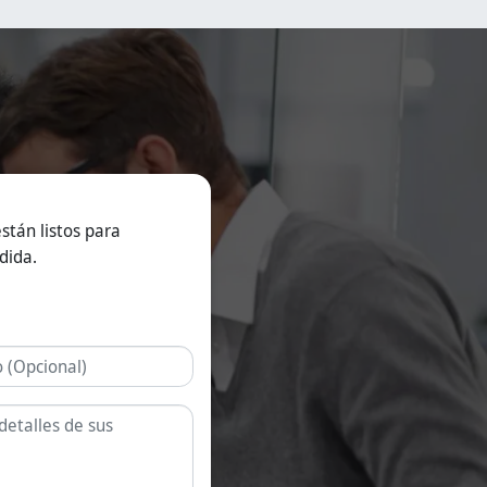
on aptas para las
ndustrias
armacéutica, de
uplementos
utricionales y de
limentos
uncionales.
isponemos de
oluciones de
iberación inmediata,
ecubiertas entéricas
 liberación
rolongada.
stán listos para
dida.