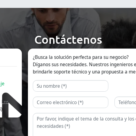
de empaque
cosméticas y
S
farmacéutico,
químicas de alta
i
nutracéutico y
eficiencia.
f
alimentario.
s
n
a
f
Contáctenos
D
s
l
r
¿Busca la solución perfecta para su negocio?
y
p
Díganos sus necesidades. Nuestros ingenieros e
brindarle soporte técnico y una propuesta a me
je
Nombre
Correo electrónico
Teléfono
 Ltd
)
Consulta