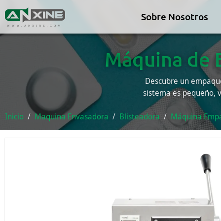
Sobre Nosotros
WWW.ANXINE.COM
Máquina de 
Descubre un empaque 
sistema es pequeño, v
Inicio
Maquina Envasadora
Blisteadora
Máquina Empa