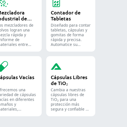
ezcladora
Contador de
ndustrial de
Tabletas
olvos
os mezcladores de
Diseñado para contar
olvos logran una
tabletas, cápsulas y
ezcla rápida y
gomitas de forma
niforme de
rápida y precisa.
ateriales entre
Automatice su
iferentes lotes y se
proceso de envasado
tilizan ampliamente
farmacéutico con
n las industrias
nuestras diversas
armacéutica,
soluciones de conteo
limentaria y
para formas sólidas.
uímica.
ápsulas Vacías
Cápsulas Libres
de TiO₂
frecemos una
Cambia a nuestras
ariedad de cápsulas
cápsulas libres de
acías en diferentes
TiO₂ para una
amaños y
protección más
ateriales,
segura y confiable de
daptadas a diversas
tus productos.
ormulaciones y
rupos de usuarios.