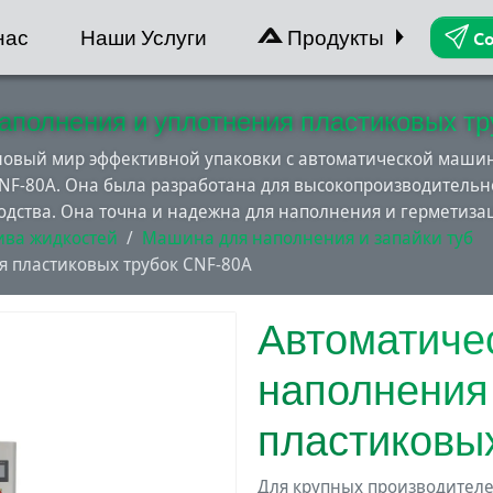
нас
Наши Услуги
Продукты
Co
аполнения и уплотнения пластиковых т
 новый мир эффективной упаковки с автоматической маши
CNF-80A. Она была разработана для высокопроизводительн
одства. Она точна и надежна для наполнения и герметизац
ива жидкостей
Машина для наполнения и запайки туб
 пластиковых трубок CNF-80A
Автоматиче
наполнения
пластиковы
Для крупных производителе