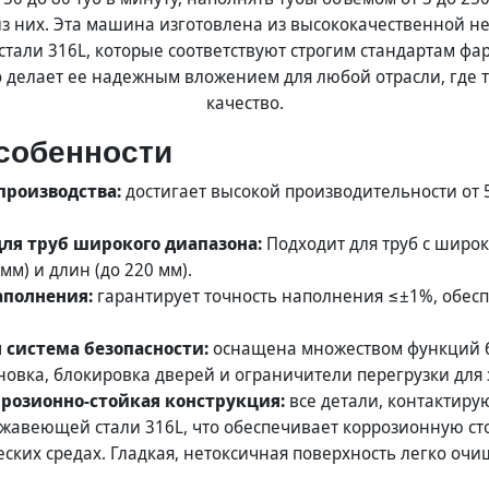
з них. Эта машина изготовлена из высококачественной 
али 316L, которые соответствуют строгим стандартам ф
 делает ее надежным вложением для любой отрасли, где 
качество.
собенности
производства:
достигает высокой производительности от 5
для труб широкого диапазона:
Подходит для труб с широ
мм) и длин (до 220 мм).
аполнения:
гарантирует точность наполнения ≤±1%, обес
 система безопасности:
оснащена множеством функций б
новка, блокировка дверей и ограничители перегрузки для
ррозионно-стойкая конструкция:
все детали, контактиру
жавеющей стали 316L, что обеспечивает коррозионную сто
ских средах. Гладкая, нетоксичная поверхность легко очищ