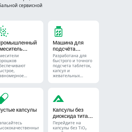
бальной сервисной
Промышленный
Машина для
меситель
подсчёта
орошков
таблеток
месители
Разработана для
орошков
быстрого и точного
беспечивают
подсчета таблеток,
ыстрое,
капсул и
авномерное
жевательных
мешивание
конфет.
атериалов в
Автоматизируйте
азличных партиях
процесс упаковки
 широко
фармацевтической
спользуются в
продукции с
армацевтической,
помощью
устые капсулы
Капсулы без
ищевой и
разнообразных
диоксида титана
имической
решений для
ромышленности.
подсчета твердых
(TiO₂)
апасайтесь
Перейдите на
лекарственных
ысококачественными
капсулы без TiO₂
форм.