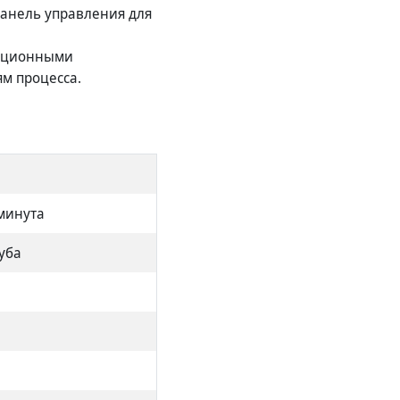
панель управления для
ляционными
м процесса.
/минута
туба