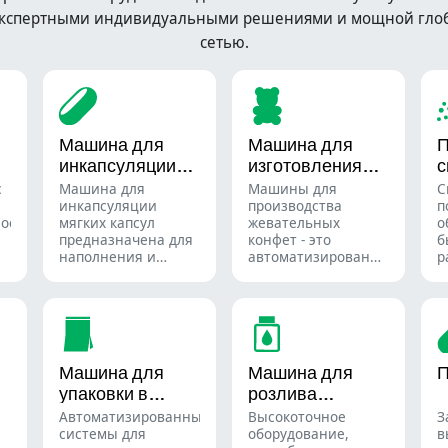
кспертными индивидуальными решениями и мощной гло
сетью.
Машина для
Машина для
инкапсуляции
изготовления
с
мягких капсул
жевательных
п
с
Машина для
Машины для
С
конфет
инкапсуляции
производства
п
ное
мягких капсул
жевательных
о
предназначена для
конфет - это
б
наполнения и
автоматизированные
р
.
герметичного
системы,
с
запечатывания
используемые для
м
жидких или
производства
р
полужидких
жевательных
и
материалов в
конфет и
и
мягкие
биодобавок для
ф
Машина для
Машина для
П
желатиновые
кондитерской и
п
упаковки в
розлива
капсулы.
фармацевтической
х
промышленности.
п
пакеты
жидкостей
Автоматизированные
Высокоточное
З
системы для
оборудование,
в