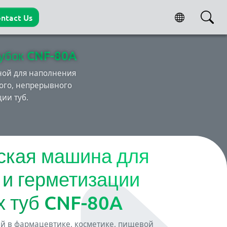
ntact Us
рубок CNF-80A
ной для наполнения
ого, непрерывного
ии туб.
ская машина для
 и герметизации
х туб CNF-80A
й в фармацевтике, косметике, пищевой