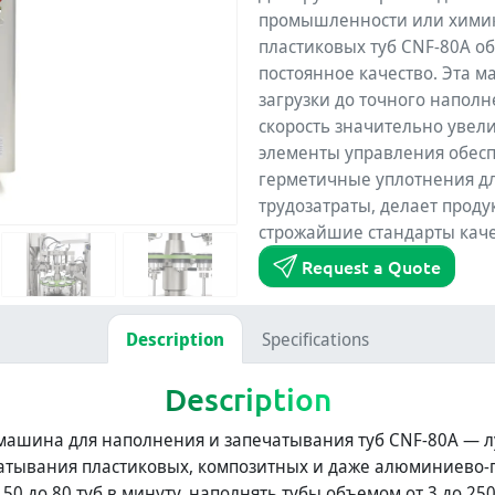
промышленности или химик
пластиковых туб CNF-80A о
постоянное качество. Эта м
загрузки до точного наполн
скорость значительно увел
элементы управления обес
герметичные уплотнения дл
трудозатраты, делает прод
строжайшие стандарты каче
Request a Quote
Description
Specifications
Description
машина для наполнения и запечатывания туб CNF-80A — 
атывания пластиковых, композитных и даже алюминиево-п
50 до 80 туб в минуту, наполнять тубы объемом от 3 до 2