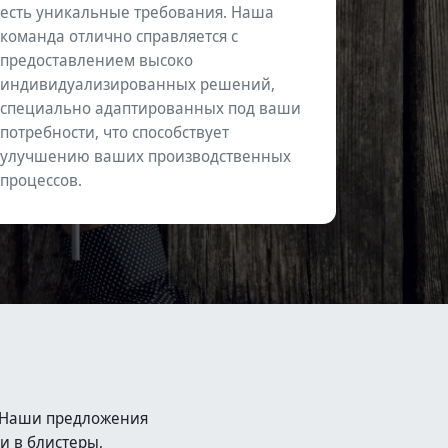
есть уникальные требования. Наша
команда отлично справляется с
предоставлением высоко
индивидуализированных решений,
специально адаптированных под ваши
потребности, что способствует
улучшению ваших производственных
процессов.
e.Наши предложения
и в блистеры,