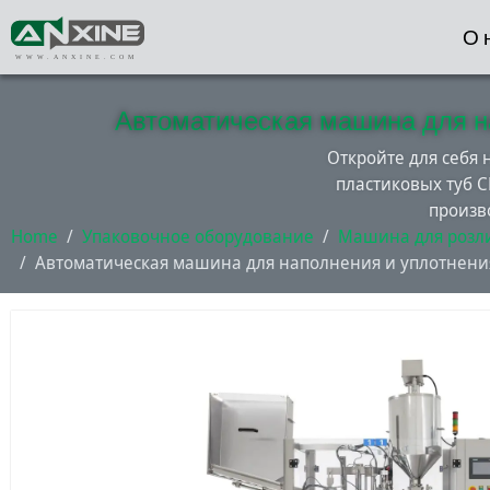
О 
WWW.ANXINE.COM
Автоматическая машина для н
Откройте для себя
пластиковых туб 
произв
Home
Упаковочное оборудование
Машина для розл
Автоматическая машина для наполнения и уплотнения