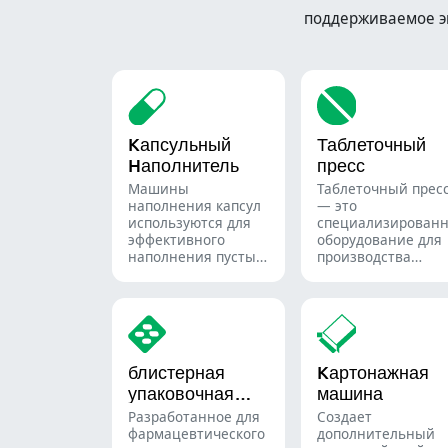
поддерживаемое э
Kапсульный
Таблеточный
Hаполнитель
пресс
Машины
Таблеточный прес
наполнения капсул
— это
используются для
специализирован
эффективного
оборудование для
наполнения пустых
производства
капсул точными
таблеток и пилюль
количествами
порошков, гранул,
пеллет или
жидкости в
фармацевтическом
блистерная
Kартонажная
и добавочном
упаковочная
машина
производстве.
машина
Разработанное для
Создает
фармацевтического
дополнительный