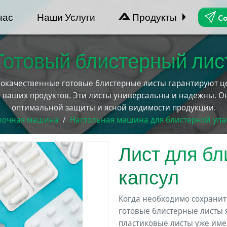
нас
Наши Услуги
Продукты
Co
Готовый блистерный лис
окачественные готовые блистерные листы гарантируют це
 ваших продуктов. Эти листы универсальны и надежны. О
оптимальной защиты и ясной видимости продукции.
овочная машина
Настольная машина для блистерной упа
Лист для бл
капсул
Когда необходимо сохранить
готовые блистерные листы 
пластиковые листы уже име