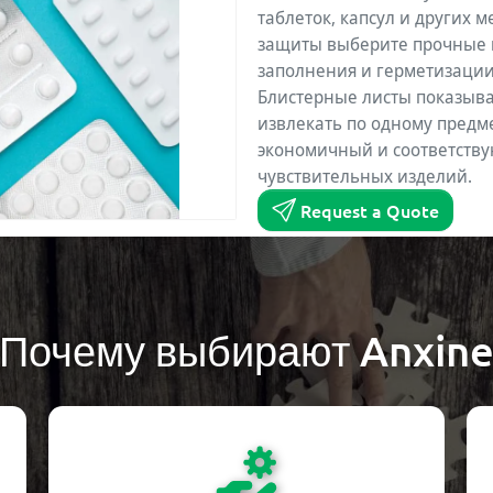
таблеток, капсул и других
защиты выберите прочные м
заполнения и герметизации 
Блистерные листы показыва
извлекать по одному предме
экономичный и соответств
чувствительных изделий.
Request a Quote
Почему выбирают Anxin