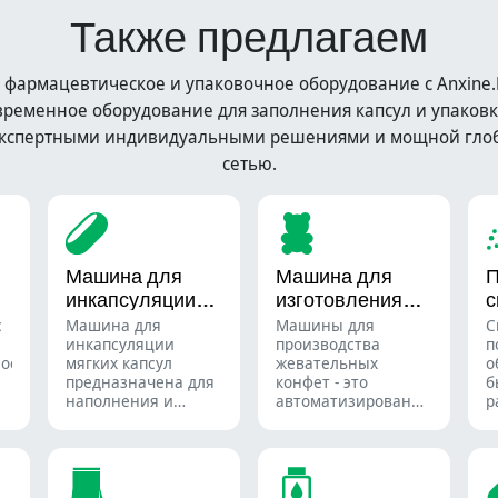
Также предлагаем
 фармацевтическое и упаковочное оборудование с Anxin
ременное оборудование для заполнения капсул и упаковк
кспертными индивидуальными решениями и мощной гло
сетью.
Машина для
Машина для
инкапсуляции
изготовления
с
мягких капсул
жевательных
п
с
Машина для
Машины для
С
конфет
инкапсуляции
производства
п
ное
мягких капсул
жевательных
о
предназначена для
конфет - это
б
наполнения и
автоматизированные
р
.
герметичного
системы,
с
запечатывания
используемые для
м
жидких или
производства
р
полужидких
жевательных
и
материалов в
конфет и
и