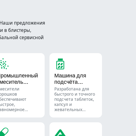
e.Наши предложения
и в блистеры,
бальной сервисной
Промышленный
Машина для
меситель
подсчёта
орошков
таблеток
месители
Разработана для
орошков
быстрого и точного
беспечивают
подсчета таблеток,
ыстрое,
капсул и
авномерное
жевательных
мешивание
конфет.
атериалов в
Автоматизируйте
азличных партиях
процесс упаковки
 широко
фармацевтической
спользуются в
продукции с