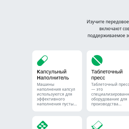
Изучите передовое
включают сов
поддерживаемое э
Kапсульный
Таблеточный
Hаполнитель
пресс
Машины
Таблеточный прес
наполнения капсул
— это
используются для
специализирован
эффективного
оборудование для
наполнения пустых
производства
капсул точными
таблеток и пилюль
количествами
порошков, гранул,
пеллет или
жидкости в