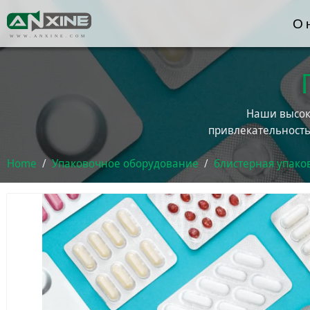
О 
WWW.ANXINE.COM
Наши высок
привлекательность
Home
Упаковочное оборудование
блистерная упак