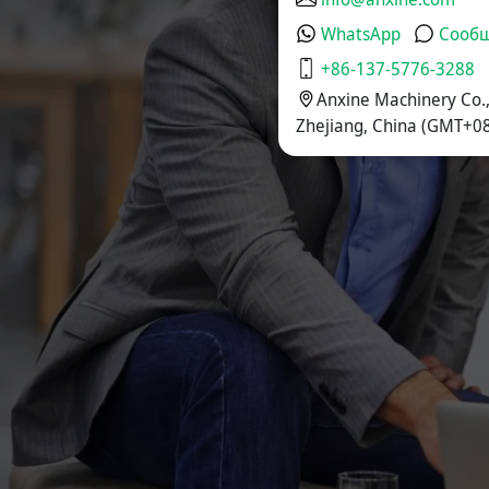
WhatsApp
Сооб
+86-137-5776-3288
Anxine Machinery Co.,
Zhejiang, China (GMT+08