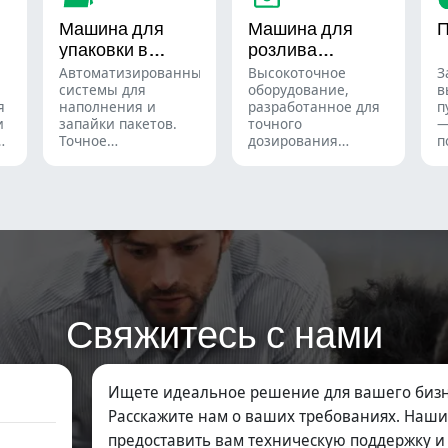
мягкие
биодобавок для
ф
Машина для
Машина для
П
желатиновые
кондитерской и
п
упаковки в
розлива
капсулы.
фармацевтической
х
промышленности.
п
пакеты
жидкостей
Автоматизированные
Высокоточное
З
системы для
оборудование,
в
я
наполнения и
разработанное для
п
и
запайки пакетов.
точного
—
Точное
дозирования
п
дозирование
жидкостей, паст,
л
порошков, гранул,
кремов и гелей для
п
жидкостей и
эффективных
а
твердых продуктов
производственных
р
и
для оптимизации
линий в
в
я
ваших
фармацевтической,
и
,
производственных
косметической и
з
линий в
химической
фармацевтической,
промышленности.
нутрицевтической и
Свяжитесь с нами
пищевой
промышленности.
Ищете идеальное решение для вашего бизн
Расскажите нам о ваших требованиях. Наш
предоставить вам техническую поддержку 