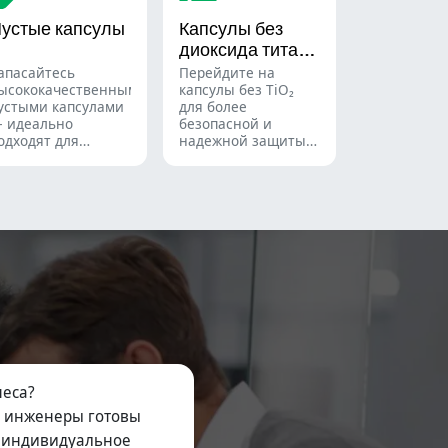
армацевтической,
помощью
устые капсулы
Капсулы без
ищевой и
разнообразных
диоксида титана
имической
решений для
ромышленности.
подсчета твердых
(TiO₂)
апасайтесь
Перейдите на
лекарственных
ысококачественными
капсулы без TiO₂
форм.
устыми капсулами
для более
 идеально
безопасной и
одходят для
надежной защиты
екарств, добавок и
ваших продуктов.
рочего — в полном
ссортименте
азмеров и с
озможностью
ндивидуального
аказа.
еса?
и инженеры готовы
и индивидуальное