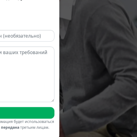
мация будет использоваться
 передана
третьим лицам.