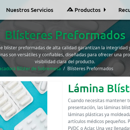
Nuestros Servicios
Productos
Recu
Blísteres Preformados
 blíster preformadas de alta calidad garantizan la integridad y
inas son versátiles y confiables, diseñadas para ofrecer una pr
visibilidad clara del producto.
cadora Blíster de Sobremesa
Blísteres Preformados
Lámina Blís
Cuando necesitas mantener tu
presentación, las láminas blí
láminas plásticas ya moldeada
artículos médicos pequeños. 
PVDC o Aclar. Una vez llenadas