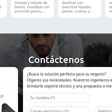
llenado y sellado de
dosificar con
v
de
bolsas. Dosifique con
exactitud líquidos,
t
precisión polvos,
pastas, cremas y
m
gránulos, líquidos y
geles en líneas de
a
sólidos para
producción
f
optimizar sus líneas
farmacéuticas,
g
de empaque
cosméticas y
S
farmacéutico,
químicas de alta
i
nutracéutico y
eficiencia.
f
alimentario.
s
n
a
f
Contáctenos
D
s
l
r
¿Busca la solución perfecta para su negocio?
y
p
Díganos sus necesidades. Nuestros ingenieros e
brindarle soporte técnico y una propuesta a me
je
Nombre
Correo electrónico
Teléfono
 Ltd