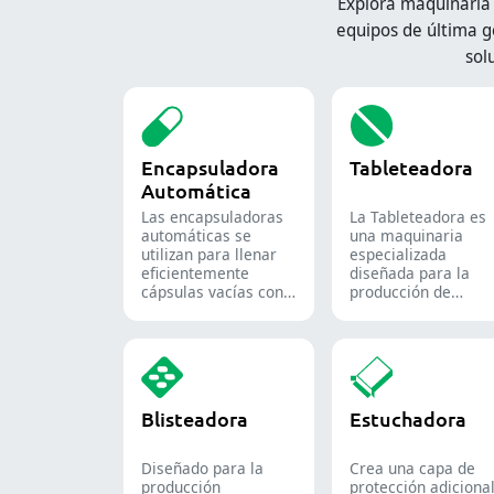
Explora maquinaria
equipos de última g
sol
Encapsuladora
Tableteadora
Automática
Las encapsuladoras
La Tableteadora es
automáticas se
una maquinaria
utilizan para llenar
especializada
eficientemente
diseñada para la
cápsulas vacías con
producción de
cantidades precisas
tabletas y
de polvos, gránulos,
comprimidos.
pellets o líquidos en
la producción
farmacéutica y de
suplementos.
Blisteadora
Estuchadora
Diseñado para la
Crea una capa de
producción
protección adiciona