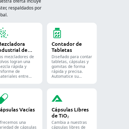
stra oferta incluye
ter, respaldados por
bal.
ezcladora
Contador de
ndustrial de
Tabletas
olvos
os mezcladores de
Diseñado para contar
olvos logran una
tabletas, cápsulas y
ezcla rápida y
gomitas de forma
niforme de
rápida y precisa.
ateriales entre
Automatice su
iferentes lotes y se
proceso de envasado
tilizan ampliamente
farmacéutico con
n las industrias
nuestras diversas
armacéutica,
soluciones de conteo
limentaria y
para formas sólidas.
uímica.
ápsulas Vacías
Cápsulas Libres
de TiO₂
frecemos una
Cambia a nuestras
ariedad de cápsulas
cápsulas libres de