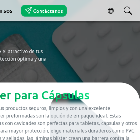
rsos
Contáctanos
 el atractivo de tus
otección óptima y una
ter para Cápsulas
s productos seguros, limpios y con una excelente
ster preformadas son la opción de empaque ideal. Estas
s con cavidades son perfectas para tabletas, cápsulas y otros
Para mayor protección, elige materiales duraderos como PVC,
 y selladas, las láminas blíster crean una barrera contra la