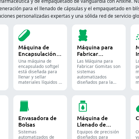
 farmacéutica y de empaquetado de vanguardia con Anxine. Nue
eneración para el llenado de cápsulas y el empaquetado en blís
uciones personalizadas expertas y una sólida red de servicio glo
Máquina de
Máquina para
M
Encapsulación
Fabricar
I
de Softgel
Gomitas
P
Una máquina de
Las Máquina para
L
encapsulado softgel
Fabricar Gomitas son
p
está diseñada para
sistemas
m
llenar y sellar
automatizados
u
materiales líquidos o
diseñados para la
m
semilíquidos en
producción de dulces
d
cápsulas blandas de
y suplementos de
u
gelatina.
goma, destinados
e
tanto a la industria
f
de la confitería como
a
a la farmacéutica.
q
Envasadora de
Máquina de
C
Bolsas
Llenado de
Líquidos
Sistemas
Equipos de precisión
O
l
automatizados de
diseñados para
v