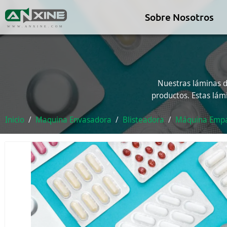
Sobre Nosotros
WWW.ANXINE.COM
Nuestras láminas de
productos. Estas lám
Inicio
Maquina Envasadora
Blisteadora
Máquina Empa