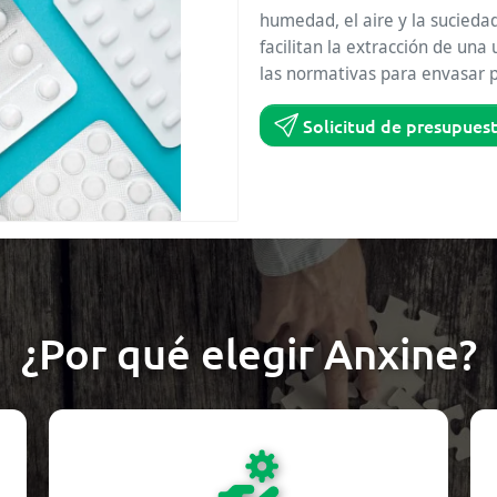
humedad, el aire y la sucieda
facilitan la extracción de una
las normativas para envasar p
Solicitud de presupues
¿Por qué elegir Anxine?