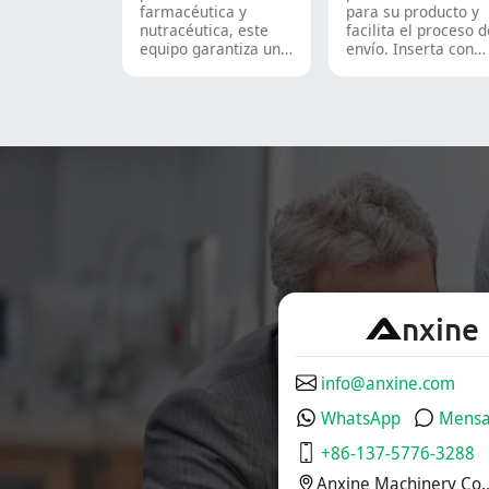
farmacéutica y
para su producto y
nutracéutica, este
facilita el proceso 
equipo garantiza un
envío. Inserta con
formado y sellado
precisión frascos,
fiable de blísteres
blísteres, bolsas y
Alu-PVC y Alu-Alu
tubos en cajas,
para tabletas,
siendo una solución
cápsulas y cápsulas
ideal para el
de gelatina blanda.
empaque en las
industrias
farmacéutica,
cosmética y
alimentaria.
A
nxine
info@anxine.com
WhatsApp
Mensa
+86-137-5776-3288
Anxine Machinery Co.,