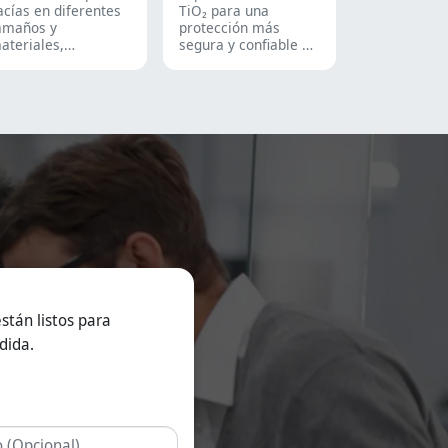
acías en diferentes
TiO₂ para una
amaños y
protección más
ateriales,
segura y confiable de
daptadas a diversas
tus productos.
ormulaciones y
rupos de usuarios.
on aptas para las
ndustrias
armacéutica, de
uplementos
utricionales y de
limentos
uncionales.
isponemos de
oluciones de
iberación inmediata,
ecubiertas entéricas
 liberación
rolongada.
stán listos para
dida.