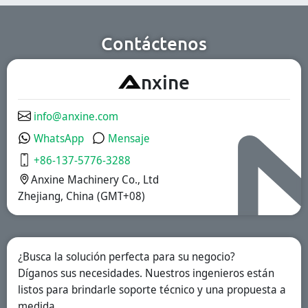
químicas de alta
usuarios. Son
eficiencia.
aptas para las
industrias
farmacéutica, de
Contáctenos
suplementos
nutricionales y de
alimentos
A
nxine
funcionales.
Disponemos de
soluciones de
liberación
info@anxine.com
inmediata,
recubiertas
WhatsApp
Mensaje
entéricas y
liberación
+86-137-5776-3288
prolongada.
Anxine Machinery Co., Ltd
Zhejiang, China (GMT+08)
¿Busca la solución perfecta para su negocio?
Díganos sus necesidades. Nuestros ingenieros están
listos para brindarle soporte técnico y una propuesta a
medida.