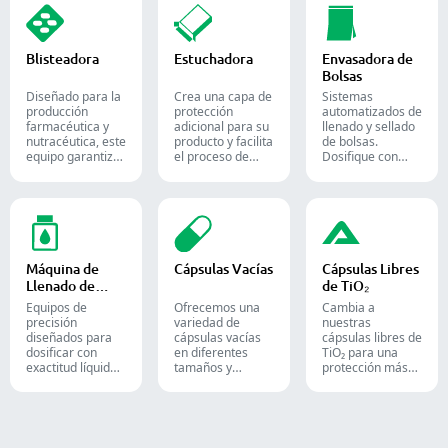
goma, destinados
las industrias
farmacéutico con
tanto a la
farmacéutica,
nuestras diversas
industria de la
alimentaria y
soluciones de
confitería como a
química.
conteo para
Blisteadora
Estuchadora
Envasadora de
la farmacéutica.
formas sólidas.
Bolsas
Diseñado para la
Crea una capa de
Sistemas
producción
protección
automatizados de
farmacéutica y
adicional para su
llenado y sellado
nutracéutica, este
producto y facilita
de bolsas.
equipo garantiza
el proceso de
Dosifique con
un formado y
envío. Inserta con
precisión polvos,
sellado fiable de
precisión frascos,
gránulos, líquidos
blísteres Alu-PVC
blísteres, bolsas y
y sólidos para
y Alu-Alu para
tubos en cajas,
optimizar sus
tabletas, cápsulas
siendo una
líneas de
y cápsulas de
solución ideal
empaque
gelatina blanda.
para el empaque
farmacéutico,
Máquina de
Cápsulas Vacías
Cápsulas Libres
en las industrias
nutracéutico y
Llenado de
de TiO₂
farmacéutica,
alimentario.
Líquidos
cosmética y
Equipos de
Ofrecemos una
Cambia a
alimentaria.
precisión
variedad de
nuestras
diseñados para
cápsulas vacías
cápsulas libres de
dosificar con
en diferentes
TiO₂ para una
exactitud líquidos,
tamaños y
protección más
pastas, cremas y
materiales,
segura y
geles en líneas de
adaptadas a
confiable de tus
producción
diversas
productos.
farmacéuticas,
formulaciones y
cosméticas y
grupos de