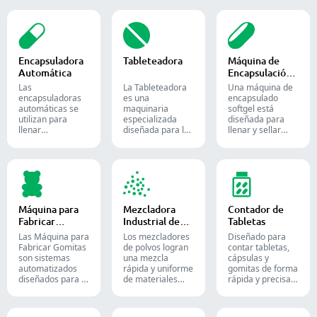
Encapsuladora
Tableteadora
Máquina de
Automática
Encapsulación
de Softgel
Las
La Tableteadora
Una máquina de
encapsuladoras
es una
encapsulado
automáticas se
maquinaria
softgel está
utilizan para
especializada
diseñada para
llenar
diseñada para la
llenar y sellar
eficientemente
producción de
materiales
cápsulas vacías
tabletas y
líquidos o
con cantidades
comprimidos.
semilíquidos en
precisas de
cápsulas blandas
polvos, gránulos,
de gelatina.
pellets o líquidos
en la producción
Máquina para
Mezcladora
Contador de
farmacéutica y de
Fabricar
Industrial de
Tabletas
suplementos.
Gomitas
Polvos
Las Máquina para
Los mezcladores
Diseñado para
Fabricar Gomitas
de polvos logran
contar tabletas,
son sistemas
una mezcla
cápsulas y
automatizados
rápida y uniforme
gomitas de forma
diseñados para la
de materiales
rápida y precisa.
producción de
entre diferentes
Automatice su
dulces y
lotes y se utilizan
proceso de
suplementos de
ampliamente en
envasado