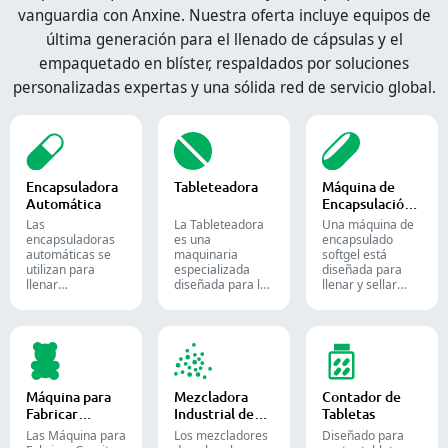
vanguardia con Anxine. Nuestra oferta incluye equipos de
última generación para el llenado de cápsulas y el
empaquetado en blíster, respaldados por soluciones
personalizadas expertas y una sólida red de servicio global.
Encapsuladora
Tableteadora
Máquina de
Automática
Encapsulación
de Softgel
Las
La Tableteadora
Una máquina de
encapsuladoras
es una
encapsulado
automáticas se
maquinaria
softgel está
utilizan para
especializada
diseñada para
llenar
diseñada para la
llenar y sellar
eficientemente
producción de
materiales
cápsulas vacías
tabletas y
líquidos o
con cantidades
comprimidos.
semilíquidos en
precisas de
cápsulas blandas
polvos, gránulos,
de gelatina.
pellets o líquidos
en la producción
Máquina para
Mezcladora
Contador de
farmacéutica y de
Fabricar
Industrial de
Tabletas
suplementos.
Gomitas
Polvos
Las Máquina para
Los mezcladores
Diseñado para