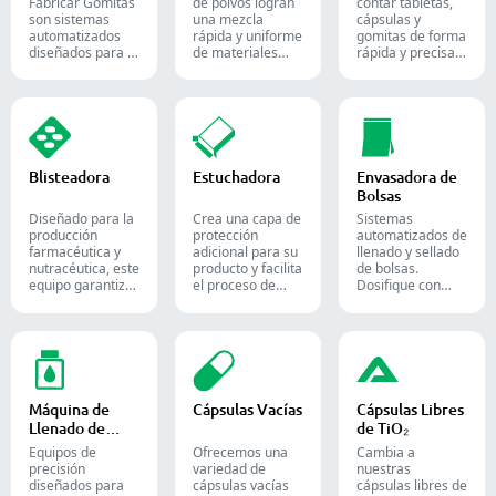
Fabricar Gomitas
de polvos logran
contar tabletas,
son sistemas
una mezcla
cápsulas y
automatizados
rápida y uniforme
gomitas de forma
diseñados para la
de materiales
rápida y precisa.
producción de
entre diferentes
Automatice su
dulces y
lotes y se utilizan
proceso de
suplementos de
ampliamente en
envasado
goma, destinados
las industrias
farmacéutico con
tanto a la
farmacéutica,
nuestras diversas
industria de la
alimentaria y
soluciones de
confitería como a
química.
conteo para
Blisteadora
Estuchadora
Envasadora de
la farmacéutica.
formas sólidas.
Bolsas
Diseñado para la
Crea una capa de
Sistemas
producción
protección
automatizados de
farmacéutica y
adicional para su
llenado y sellado
nutracéutica, este
producto y facilita
de bolsas.
equipo garantiza
el proceso de
Dosifique con
un formado y
envío. Inserta con
precisión polvos,
sellado fiable de
precisión frascos,
gránulos, líquidos
blísteres Alu-PVC
blísteres, bolsas y
y sólidos para
y Alu-Alu para
tubos en cajas,
optimizar sus
tabletas, cápsulas
siendo una
líneas de
y cápsulas de
solución ideal
empaque
gelatina blanda.
para el empaque
farmacéutico,
Máquina de
Cápsulas Vacías
Cápsulas Libres
en las industrias
nutracéutico y
Llenado de
de TiO₂
farmacéutica,
alimentario.
Líquidos
cosmética y
Equipos de
Ofrecemos una
Cambia a
alimentaria.
precisión
variedad de
nuestras
diseñados para
cápsulas vacías
cápsulas libres de