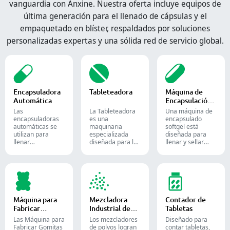
vanguardia con Anxine. Nuestra oferta incluye equipos de
última generación para el llenado de cápsulas y el
empaquetado en blíster, respaldados por soluciones
personalizadas expertas y una sólida red de servicio global.
Encapsuladora
Tableteadora
Máquina de
Automática
Encapsulación
de Softgel
Las
La Tableteadora
Una máquina de
encapsuladoras
es una
encapsulado
automáticas se
maquinaria
softgel está
utilizan para
especializada
diseñada para
llenar
diseñada para la
llenar y sellar
eficientemente
producción de
materiales
cápsulas vacías
tabletas y
líquidos o
con cantidades
comprimidos.
semilíquidos en
precisas de
cápsulas blandas
polvos, gránulos,
de gelatina.
pellets o líquidos
en la producción
Máquina para
Mezcladora
Contador de
farmacéutica y de
Fabricar
Industrial de
Tabletas
suplementos.
Gomitas
Polvos
Las Máquina para
Los mezcladores
Diseñado para
Fabricar Gomitas
de polvos logran
contar tabletas,