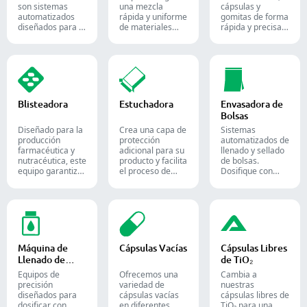
son sistemas
una mezcla
cápsulas y
automatizados
rápida y uniforme
gomitas de forma
diseñados para la
de materiales
rápida y precisa.
producción de
entre diferentes
Automatice su
dulces y
lotes y se utilizan
proceso de
suplementos de
ampliamente en
envasado
goma, destinados
las industrias
farmacéutico con
tanto a la
farmacéutica,
nuestras diversas
industria de la
alimentaria y
soluciones de
confitería como a
química.
conteo para
Blisteadora
Estuchadora
Envasadora de
la farmacéutica.
formas sólidas.
Bolsas
Diseñado para la
Crea una capa de
Sistemas
producción
protección
automatizados de
farmacéutica y
adicional para su
llenado y sellado
nutracéutica, este
producto y facilita
de bolsas.
equipo garantiza
el proceso de
Dosifique con
un formado y
envío. Inserta con
precisión polvos,
sellado fiable de
precisión frascos,
gránulos, líquidos
blísteres Alu-PVC
blísteres, bolsas y
y sólidos para
y Alu-Alu para
tubos en cajas,
optimizar sus
tabletas, cápsulas
siendo una
líneas de
y cápsulas de
solución ideal
empaque
gelatina blanda.
para el empaque
farmacéutico,
Máquina de
Cápsulas Vacías
Cápsulas Libres
en las industrias
nutracéutico y
Llenado de
de TiO₂
farmacéutica,
alimentario.
Líquidos
cosmética y
Equipos de
Ofrecemos una
Cambia a
alimentaria.
precisión
variedad de
nuestras
diseñados para
cápsulas vacías
cápsulas libres de
dosificar con
en diferentes
TiO₂ para una