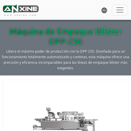
WWW.ANXINE.COM
Máquina de Empaque Blíster
DPP-250
Libera el máximo poder de producción con la DPP-250. Diseñada para un
funcionamiento totalmente automatizado y continuo, esta máquina ofrece una
precisión y eficiencia incomparables para las líneas de empaque blíster más
exigentes.