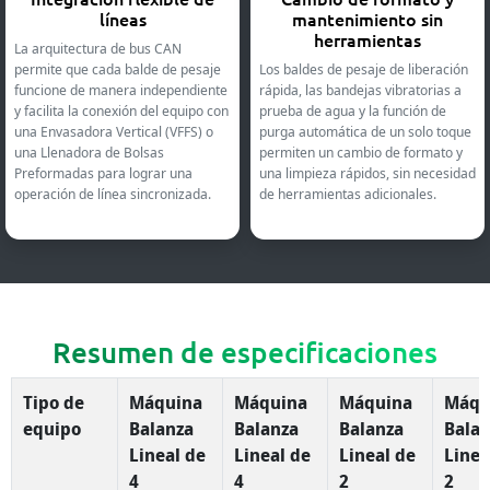
líneas
mantenimiento sin
herramientas
La arquitectura de bus CAN
permite que cada balde de pesaje
Los baldes de pesaje de liberación
funcione de manera independiente
rápida, las bandejas vibratorias a
y facilita la conexión del equipo con
prueba de agua y la función de
una Envasadora Vertical (VFFS) o
purga automática de un solo toque
una Llenadora de Bolsas
permiten un cambio de formato y
Preformadas para lograr una
una limpieza rápidos, sin necesidad
operación de línea sincronizada.
de herramientas adicionales.
Resumen de especificaciones
Tipo de
Máquina
Máquina
Máquina
Máqu
equipo
Balanza
Balanza
Balanza
Bala
Lineal de
Lineal de
Lineal de
Linea
4
4
2
2