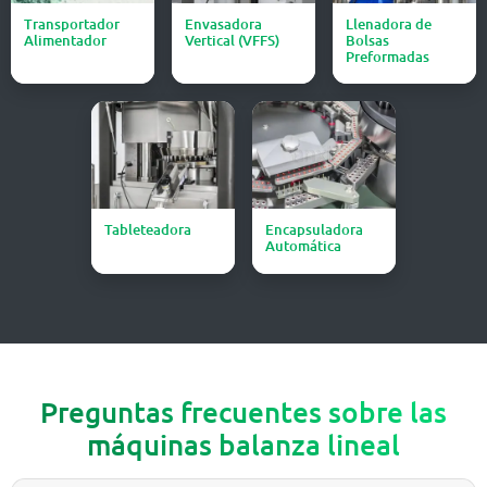
Transportador
Envasadora
Llenadora de
Alimentador
Vertical (VFFS)
Bolsas
Preformadas
Tableteadora
Encapsuladora
Automática
Preguntas frecuentes sobre las
máquinas balanza lineal