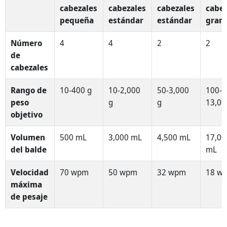
cabezales
cabezales
cabezales
cabez
pequeña
estándar
estándar
gran
Número
4
4
2
2
de
cabezales
Rango de
10-400 g
10-2,000
50-3,000
100-
peso
g
g
13,00
objetivo
Volumen
500 mL
3,000 mL
4,500 mL
17,00
del balde
mL
Velocidad
70 wpm
50 wpm
32 wpm
18 w
máxima
de pesaje