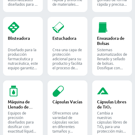
diseñados para la
de materiales
rápida y precisa.
producción de
entre diferentes
Automatice su
dulces y
lotes y se utilizan
proceso de
suplementos de
ampliamente en
envasado
goma, destinados
las industrias
farmacéutico con
tanto a la
farmacéutica,
nuestras diversas
industria de la
alimentaria y
soluciones de
confitería como a
química.
conteo para
Blisteadora
Estuchadora
Envasadora de
la farmacéutica.
formas sólidas.
Bolsas
Diseñado para la
Crea una capa de
Sistemas
producción
protección
automatizados de
farmacéutica y
adicional para su
llenado y sellado
nutracéutica, este
producto y facilita
de bolsas.
equipo garantiza
el proceso de
Dosifique con
un formado y
envío. Inserta con
precisión polvos,
sellado fiable de
precisión frascos,
gránulos, líquidos
blísteres Alu-PVC
blísteres, bolsas y
y sólidos para
y Alu-Alu para
tubos en cajas,
optimizar sus
tabletas, cápsulas
siendo una
líneas de
y cápsulas de
solución ideal
empaque
gelatina blanda.
para el empaque
farmacéutico,
Máquina de
Cápsulas Vacías
Cápsulas Libres
en las industrias
nutracéutico y
Llenado de
de TiO₂
farmacéutica,
alimentario.
Líquidos
cosmética y
Equipos de
Ofrecemos una
Cambia a
alimentaria.
precisión
variedad de
nuestras
diseñados para
cápsulas vacías
cápsulas libres de
dosificar con
en diferentes
TiO₂ para una
exactitud líquidos,
tamaños y
protección más