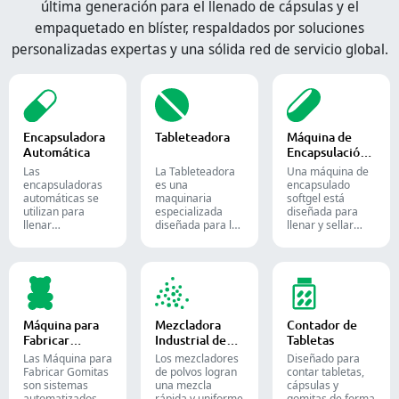
última generación para el llenado de cápsulas y el
empaquetado en blíster, respaldados por soluciones
personalizadas expertas y una sólida red de servicio global.
Encapsuladora
Tableteadora
Máquina de
Automática
Encapsulación
de Softgel
Las
La Tableteadora
Una máquina de
encapsuladoras
es una
encapsulado
automáticas se
maquinaria
softgel está
utilizan para
especializada
diseñada para
llenar
diseñada para la
llenar y sellar
eficientemente
producción de
materiales
cápsulas vacías
tabletas y
líquidos o
con cantidades
comprimidos.
semilíquidos en
precisas de
cápsulas blandas
polvos, gránulos,
de gelatina.
pellets o líquidos
en la producción
Máquina para
Mezcladora
Contador de
farmacéutica y de
Fabricar
Industrial de
Tabletas
suplementos.
Gomitas
Polvos
Las Máquina para
Los mezcladores
Diseñado para
Fabricar Gomitas
de polvos logran
contar tabletas,
son sistemas
una mezcla
cápsulas y
automatizados
rápida y uniforme
gomitas de forma