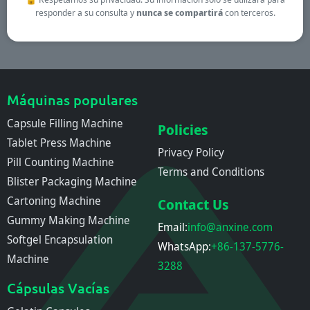
responder a su consulta y
nunca se compartirá
con terceros.
Máquinas populares
Capsule Filling Machine
Policies
Tablet Press Machine
Privacy Policy
Pill Counting Machine
Terms and Conditions
Blister Packaging Machine
Cartoning Machine
Contact Us
Gummy Making Machine
Email:
info@anxine.com
Softgel Encapsulation
WhatsApp:
+86-137-5776-
Machine
3288
Cápsulas Vacías