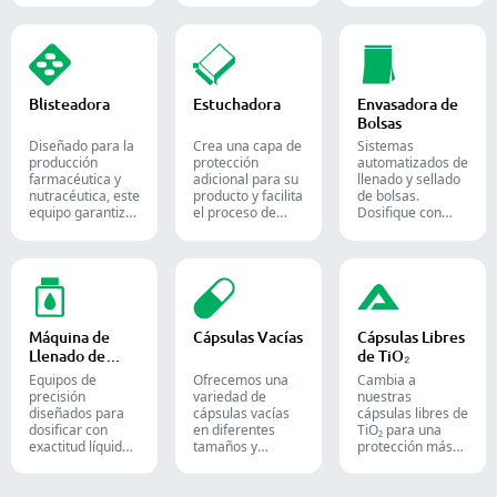
dulces y
lotes y se utilizan
proceso de
suplementos de
ampliamente en
envasado
goma, destinados
las industrias
farmacéutico con
tanto a la
farmacéutica,
nuestras diversas
industria de la
alimentaria y
soluciones de
confitería como a
química.
conteo para
Blisteadora
Estuchadora
Envasadora de
la farmacéutica.
formas sólidas.
Bolsas
Diseñado para la
Crea una capa de
Sistemas
producción
protección
automatizados de
farmacéutica y
adicional para su
llenado y sellado
nutracéutica, este
producto y facilita
de bolsas.
equipo garantiza
el proceso de
Dosifique con
un formado y
envío. Inserta con
precisión polvos,
sellado fiable de
precisión frascos,
gránulos, líquidos
blísteres Alu-PVC
blísteres, bolsas y
y sólidos para
y Alu-Alu para
tubos en cajas,
optimizar sus
tabletas, cápsulas
siendo una
líneas de
y cápsulas de
solución ideal
empaque
gelatina blanda.
para el empaque
farmacéutico,
Máquina de
Cápsulas Vacías
Cápsulas Libres
en las industrias
nutracéutico y
Llenado de
de TiO₂
farmacéutica,
alimentario.
Líquidos
cosmética y
Equipos de
Ofrecemos una
Cambia a
alimentaria.
precisión
variedad de
nuestras
diseñados para
cápsulas vacías
cápsulas libres de
dosificar con
en diferentes
TiO₂ para una
exactitud líquidos,
tamaños y
protección más
pastas, cremas y
materiales,
segura y
geles en líneas de
adaptadas a
confiable de tus
producción
diversas
productos.