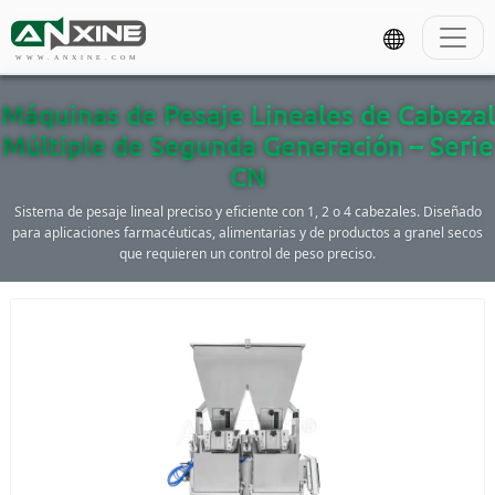
WWW.ANXINE.COM
Máquinas de Pesaje Lineales de Cabezal
Múltiple de Segunda Generación – Serie
CN
Sistema de pesaje lineal preciso y eficiente con 1, 2 o 4 cabezales. Diseñado
para aplicaciones farmacéuticas, alimentarias y de productos a granel secos
que requieren un control de peso preciso.