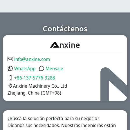
farmacéuticas,
formulaciones y
cosméticas y
grupos de
químicas de alta
usuarios. Son
eficiencia.
aptas para las
industrias
farmacéutica, de
Contáctenos
suplementos
nutricionales y de
alimentos
A
nxine
funcionales.
Disponemos de
soluciones de
liberación
info@anxine.com
inmediata,
recubiertas
WhatsApp
Mensaje
entéricas y
liberación
+86-137-5776-3288
prolongada.
Anxine Machinery Co., Ltd
Zhejiang, China (GMT+08)
¿Busca la solución perfecta para su negocio?
Díganos sus necesidades. Nuestros ingenieros están