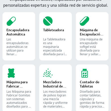
personalizadas expertas y una sólida red de servicio global.
Encapsuladora
Tableteadora
Máquina de
Automática
Encapsulación
de Softgel
Las
La Tableteadora
Una máquina de
encapsuladoras
es una
encapsulado
automáticas se
maquinaria
softgel está
utilizan para
especializada
diseñada para
llenar
diseñada para la
llenar y sellar
eficientemente
producción de
materiales
cápsulas vacías
tabletas y
líquidos o
con cantidades
comprimidos.
semilíquidos en
precisas de
cápsulas blandas
polvos, gránulos,
de gelatina.
pellets o líquidos
en la producción
Máquina para
Mezcladora
Contador de
farmacéutica y de
Fabricar
Industrial de
Tabletas
suplementos.
Gomitas
Polvos
Las Máquina para
Los mezcladores
Diseñado para
Fabricar Gomitas
de polvos logran
contar tabletas,
son sistemas
una mezcla
cápsulas y
automatizados
rápida y uniforme
gomitas de forma
diseñados para la
de materiales
rápida y precisa.
producción de
entre diferentes
Automatice su