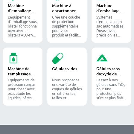
alimentaires
alimentaire et
pharmaceutique
Machine
Machine à
Machine
destinés aux
chimique.
grâce à nos
d'emballage
encartonner
d’emballage en
industries
diverses solutions
sous blister
sac
confiseries et
de comptage de
L'équipement
Crée une couche
Systèmes
pharmaceutiques.
formes solides.
d'emballage sous
de protection
d'emballage en
blister fonctionne
supplémentaire
sac automatisés.
bien avec les
pour votre
Dosez avec
blisters ALU-PVC
produit et facilite
précision les
et ALU-ALU,
l'expédition.
poudres,
adapté pour
Insère avec
granulés, liquides
l'emballage de
précision flacons,
et solides pour
comprimés, de
blisters, sachets
optimiser vos
gélules et de
et tubes dans des
lignes de
gélules molles. Il
étuis pour
conditionnement
est toujours
l'emballage
pharmaceutiques,
Machine de
Gélules vides
Gélules sans
appliqué dans la
pharmaceutique,
nutraceutiques et
remplissage
dioxyde de
production
cosmétique et
alimentaires.
liquide
titane
pharmaceutique
alimentaire.
Équipements de
Nous proposons
Passez à nos
et des
précision conçus
une variété de
gélules sans TiO₂
compléments
pour doser avec
coques de gélules
pour une
alimentaires.
exactitude les
en différentes
protection plus
liquides, pâtes,
tailles et
sûre et plus fiable
crèmes et gels,
matériaux pour
de vos produits.
optimisant
des formulations
l'efficacité des
et groupes cibles
lignes de
divers. Elles
production
conviennent aux
pharmaceutiques,
industries
cosmétiques et
pharmaceutique,
chimiques.
des compléments