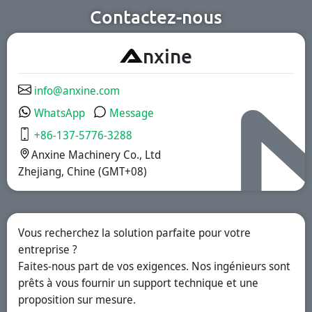
nutritionnels et
Contactez-nous
des aliments
fonctionnels.
Nous offrons des
A
nxine
solutions à
libération
immédiate, à
revêtement
info@anxine.com
gastro-résistant
et à libération
WhatsApp
Message
prolongée.
+86-137-5776-3288
Anxine Machinery Co., Ltd
Zhejiang, Chine (GMT+08)
Vous recherchez la solution parfaite pour votre
entreprise ?
Faites-nous part de vos exigences. Nos ingénieurs sont
prêts à vous fournir un support technique et une
proposition sur mesure.