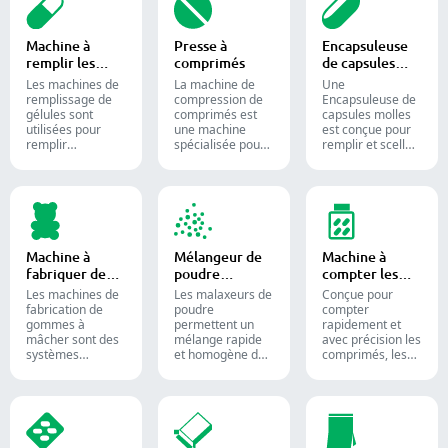
Machine à
Presse à
Encapsuleuse
remplir les
comprimés
de capsules
capsules
molles
Les machines de
La machine de
Une
remplissage de
compression de
Encapsuleuse de
gélules sont
comprimés est
capsules molles
utilisées pour
une machine
est conçue pour
remplir
spécialisée pour
remplir et sceller
efficacement des
la production de
des substances
gélules vides
comprimés et de
liquides ou semi-
avec des
pilules.
liquides dans des
quantités
capsules de
précises de
gélatine molle.
poudres,
granulés,
Machine à
Mélangeur de
Machine à
pastilles ou
fabriquer des
poudre
compter les
liquides dans la
bonbons
industriel
comprimés
production
Les machines de
Les malaxeurs de
Conçue pour
gélifiés
pharmaceutique
fabrication de
poudre
compter
et les
gommes à
permettent un
rapidement et
compléments
mâcher sont des
mélange rapide
avec précision les
alimentaires.
systèmes
et homogène des
comprimés, les
automatisés
matériaux entre
gélules et les
utilisés pour
différentes lots et
gommes.
produire des
sont largement
Automatisez
bonbons gélifiés
utilisés dans les
votre processus
et des
industries
de
compléments
pharmaceutique,
conditionnement