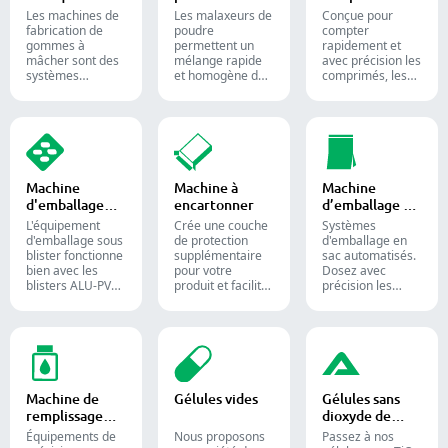
bonbons
industriel
comprimés
production
Les machines de
Les malaxeurs de
Conçue pour
gélifiés
pharmaceutique
fabrication de
poudre
compter
et les
gommes à
permettent un
rapidement et
compléments
mâcher sont des
mélange rapide
avec précision les
alimentaires.
systèmes
et homogène des
comprimés, les
automatisés
matériaux entre
gélules et les
utilisés pour
différentes lots et
gommes.
produire des
sont largement
Automatisez
bonbons gélifiés
utilisés dans les
votre processus
et des
industries
de
compléments
pharmaceutique,
conditionnement
alimentaires
alimentaire et
pharmaceutique
Machine
Machine à
Machine
destinés aux
chimique.
grâce à nos
d'emballage
encartonner
d’emballage en
industries
diverses solutions
sous blister
sac
confiseries et
de comptage de
L'équipement
Crée une couche
Systèmes
pharmaceutiques.
formes solides.
d'emballage sous
de protection
d'emballage en
blister fonctionne
supplémentaire
sac automatisés.
bien avec les
pour votre
Dosez avec
blisters ALU-PVC
produit et facilite
précision les
et ALU-ALU,
l'expédition.
poudres,
adapté pour
Insère avec
granulés, liquides
l'emballage de
précision flacons,
et solides pour
comprimés, de
blisters, sachets
optimiser vos
gélules et de
et tubes dans des
lignes de
gélules molles. Il
étuis pour
conditionnement
est toujours
l'emballage
pharmaceutiques,
Machine de
Gélules vides
Gélules sans
appliqué dans la
pharmaceutique,
nutraceutiques et
remplissage
dioxyde de
production
cosmétique et
alimentaires.
liquide
titane
pharmaceutique
alimentaire.
Équipements de
Nous proposons
Passez à nos