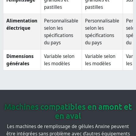
pastilles
pastilles
Alimentation
Personnalisable
Personnalisable
Pers
électrique
selon les
selon les
selo
spécifications
spécifications
spéc
du pays
du pays
du p
Dimensions
Variable selon
Variable selon
Vari
générales
les modèles
les modèles
les 
Machines compatibles en amont et
en aval
Les machines de remplissage de gélules Anxine peuvent
être intégrées sans problème avec d’autres équipements