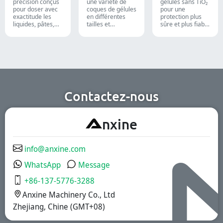
et des
précision conçus
une variété de
gélules sans TiO₂
compléments
pour doser avec
coques de gélules
pour une
alimentaires.
exactitude les
en différentes
protection plus
liquides, pâtes,
tailles et
sûre et plus fiable
crèmes et gels,
matériaux pour
de vos produits.
optimisant
des formulations
l'efficacité des
et groupes cibles
lignes de
divers. Elles
production
conviennent aux
pharmaceutiques,
industries
cosmétiques et
pharmaceutique,
chimiques.
des compléments
nutritionnels et
Contactez-nous
des aliments
fonctionnels.
Nous offrons des
A
nxine
solutions à
libération
immédiate, à
revêtement
info@anxine.com
gastro-résistant
et à libération
WhatsApp
Message
prolongée.
+86-137-5776-3288
Anxine Machinery Co., Ltd
Zhejiang, Chine (GMT+08)