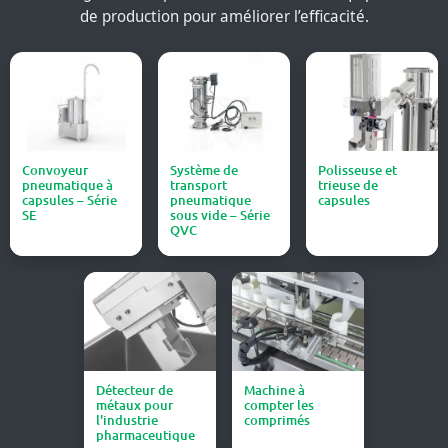
de production pour améliorer l’efficacité.
Convoyeur
Système de
Polisseuse et
pneumatique à
transport
trieuse de
capsules – Série
pneumatique
capsules
SE
sous vide – Série
QVC
Détecteur de
Machine à
métaux pour
compter les
l'industrie
comprimés
pharmaceutique