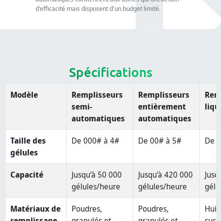
d'efficacité mais disposent d'un budget limité.
Spécifications
Modèle
Remplisseurs
Remplisseurs
Rem
semi-
entièrement
liqu
automatiques
automatiques
Taille des
De 000# à 4#
De 00# à 5#
De 0
gélules
Capacité
Jusqu’à 50 000
Jusqu’à 420 000
Jusq
gélules/heure
gélules/heure
gélu
Matériaux de
Poudres,
Poudres,
Huile
remplissage
granulés et
granulés et
susp