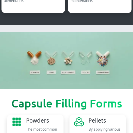
alimentaire.
maintenance.
Capsule Filling Forms
Powders
Pellets
The most common
By applying various