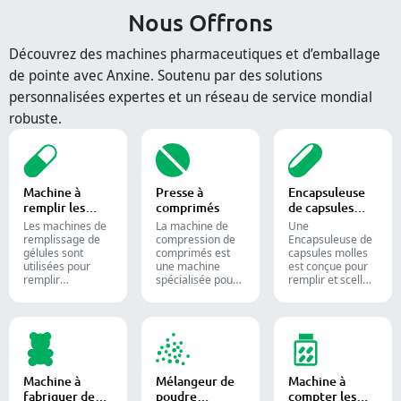
Nous Offrons
Découvrez des machines pharmaceutiques et d’emballage
de pointe avec Anxine. Soutenu par des solutions
personnalisées expertes et un réseau de service mondial
robuste.
Machine à
Presse à
Encapsuleuse
remplir les
comprimés
de capsules
capsules
molles
Les machines de
La machine de
Une
remplissage de
compression de
Encapsuleuse de
gélules sont
comprimés est
capsules molles
utilisées pour
une machine
est conçue pour
remplir
spécialisée pour
remplir et sceller
efficacement des
la production de
des substances
gélules vides
comprimés et de
liquides ou semi-
avec des
pilules.
liquides dans des
quantités
capsules de
précises de
gélatine molle.
poudres,
granulés,
Machine à
Mélangeur de
Machine à
pastilles ou
fabriquer des
poudre
compter les
liquides dans la