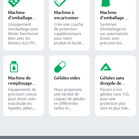
et des
industries
de
compléments
pharmaceutique,
conditionnement
alimentaires
alimentaire et
pharmaceutique
Machine
Machine à
Machine
destinés aux
chimique.
grâce à nos
d'emballage
encartonner
d’emballage en
industries
diverses solutions
sous blister
sac
confiseries et
de comptage de
L'équipement
Crée une couche
Systèmes
pharmaceutiques.
formes solides.
d'emballage sous
de protection
d'emballage en
blister fonctionne
supplémentaire
sac automatisés.
bien avec les
pour votre
Dosez avec
blisters ALU-PVC
produit et facilite
précision les
et ALU-ALU,
l'expédition.
poudres,
adapté pour
Insère avec
granulés, liquides
l'emballage de
précision flacons,
et solides pour
comprimés, de
blisters, sachets
optimiser vos
gélules et de
et tubes dans des
lignes de
gélules molles. Il
étuis pour
conditionnement
est toujours
l'emballage
pharmaceutiques,
Machine de
Gélules vides
Gélules sans
appliqué dans la
pharmaceutique,
nutraceutiques et
remplissage
dioxyde de
production
cosmétique et
alimentaires.
liquide
titane
pharmaceutique
alimentaire.
Équipements de
Nous proposons
Passez à nos
et des
précision conçus
une variété de
gélules sans TiO₂
compléments
pour doser avec
coques de gélules
pour une
alimentaires.
exactitude les
en différentes
protection plus
liquides, pâtes,
tailles et
sûre et plus fiable
crèmes et gels,
matériaux pour
de vos produits.
optimisant
des formulations
l'efficacité des
et groupes cibles
lignes de
divers. Elles
production
conviennent aux
pharmaceutiques,
industries