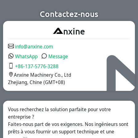
cosmétiques et
pharmaceutique,
chimiques.
des compléments
nutritionnels et
Contactez-nous
des aliments
fonctionnels.
Nous offrons des
A
nxine
solutions à
libération
immédiate, à
revêtement
info@anxine.com
gastro-résistant
et à libération
WhatsApp
Message
prolongée.
+86-137-5776-3288
Anxine Machinery Co., Ltd
Zhejiang, Chine (GMT+08)
Vous recherchez la solution parfaite pour votre
entreprise ?
Faites-nous part de vos exigences. Nos ingénieurs sont
prêts à vous fournir un support technique et une