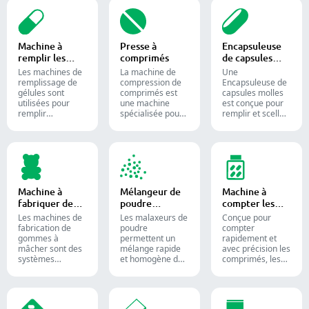
Machine à
Presse à
Encapsuleuse
remplir les
comprimés
de capsules
capsules
molles
Les machines de
La machine de
Une
remplissage de
compression de
Encapsuleuse de
gélules sont
comprimés est
capsules molles
utilisées pour
une machine
est conçue pour
remplir
spécialisée pour
remplir et sceller
efficacement des
la production de
des substances
gélules vides
comprimés et de
liquides ou semi-
avec des
pilules.
liquides dans des
quantités
capsules de
précises de
gélatine molle.
poudres,
granulés,
Machine à
Mélangeur de
Machine à
pastilles ou
fabriquer des
poudre
compter les
liquides dans la
bonbons
industriel
comprimés
production
Les machines de
Les malaxeurs de
Conçue pour
gélifiés
pharmaceutique
fabrication de
poudre
compter
et les
gommes à
permettent un
rapidement et
compléments
mâcher sont des
mélange rapide
avec précision les
alimentaires.
systèmes
et homogène des
comprimés, les
automatisés
matériaux entre
gélules et les
utilisés pour
différentes lots et
gommes.
produire des
sont largement
Automatisez
bonbons gélifiés
utilisés dans les
votre processus