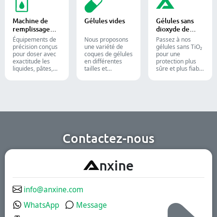
gélules et de
et tubes dans des
lignes de
gélules molles. Il
étuis pour
conditionnement
est toujours
l'emballage
pharmaceutiques,
Machine de
Gélules vides
Gélules sans
appliqué dans la
pharmaceutique,
nutraceutiques et
remplissage
dioxyde de
production
cosmétique et
alimentaires.
liquide
titane
pharmaceutique
alimentaire.
Équipements de
Nous proposons
Passez à nos
et des
précision conçus
une variété de
gélules sans TiO₂
compléments
pour doser avec
coques de gélules
pour une
alimentaires.
exactitude les
en différentes
protection plus
liquides, pâtes,
tailles et
sûre et plus fiable
crèmes et gels,
matériaux pour
de vos produits.
optimisant
des formulations
l'efficacité des
et groupes cibles
lignes de
divers. Elles
production
conviennent aux
pharmaceutiques,
industries
cosmétiques et
pharmaceutique,
chimiques.
des compléments
nutritionnels et
Contactez-nous
des aliments
fonctionnels.
Nous offrons des
A
nxine
solutions à
libération
immédiate, à
revêtement
info@anxine.com
gastro-résistant
et à libération
WhatsApp
Message
prolongée.