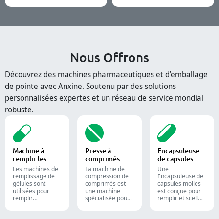
Nous Offrons
Découvrez des machines pharmaceutiques et d’emballage
de pointe avec Anxine. Soutenu par des solutions
personnalisées expertes et un réseau de service mondial
robuste.
Machine à
Presse à
Encapsuleuse
remplir les
comprimés
de capsules
capsules
molles
Les machines de
La machine de
Une
remplissage de
compression de
Encapsuleuse de
gélules sont
comprimés est
capsules molles
utilisées pour
une machine
est conçue pour
remplir
spécialisée pour
remplir et sceller
efficacement des
la production de
des substances
gélules vides
comprimés et de
liquides ou semi-