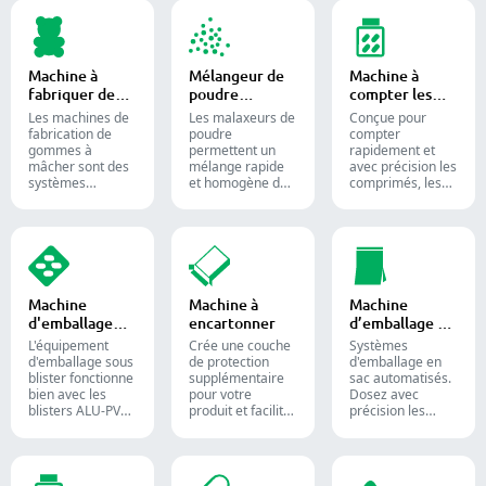
avec des
pilules.
liquides dans des
quantités
capsules de
précises de
gélatine molle.
poudres,
granulés,
Machine à
Mélangeur de
Machine à
pastilles ou
fabriquer des
poudre
compter les
liquides dans la
bonbons
industriel
comprimés
production
Les machines de
Les malaxeurs de
Conçue pour
gélifiés
pharmaceutique
fabrication de
poudre
compter
et les
gommes à
permettent un
rapidement et
compléments
mâcher sont des
mélange rapide
avec précision les
alimentaires.
systèmes
et homogène des
comprimés, les
automatisés
matériaux entre
gélules et les
utilisés pour
différentes lots et
gommes.
produire des
sont largement
Automatisez
bonbons gélifiés
utilisés dans les
votre processus
et des
industries
de
compléments
pharmaceutique,
conditionnement
alimentaires
alimentaire et
pharmaceutique
Machine
Machine à
Machine
destinés aux
chimique.
grâce à nos
d'emballage
encartonner
d’emballage en
industries
diverses solutions
sous blister
sac
confiseries et
de comptage de
L'équipement
Crée une couche
Systèmes
pharmaceutiques.
formes solides.
d'emballage sous
de protection
d'emballage en
blister fonctionne
supplémentaire
sac automatisés.
bien avec les
pour votre
Dosez avec
blisters ALU-PVC
produit et facilite
précision les
et ALU-ALU,
l'expédition.
poudres,
adapté pour
Insère avec
granulés, liquides
l'emballage de
précision flacons,
et solides pour
comprimés, de
blisters, sachets
optimiser vos