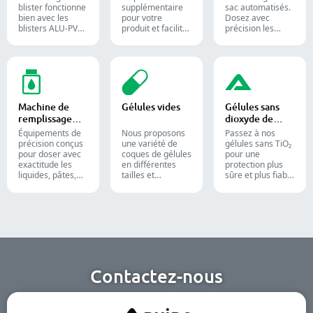
blister fonctionne
supplémentaire
sac automatisés.
bien avec les
pour votre
Dosez avec
blisters ALU-PVC
produit et facilite
précision les
et ALU-ALU,
l'expédition.
poudres,
adapté pour
Insère avec
granulés, liquides
l'emballage de
précision flacons,
et solides pour
comprimés, de
blisters, sachets
optimiser vos
gélules et de
et tubes dans des
lignes de
gélules molles. Il
étuis pour
conditionnement
est toujours
l'emballage
pharmaceutiques,
Machine de
Gélules vides
Gélules sans
appliqué dans la
pharmaceutique,
nutraceutiques et
remplissage
dioxyde de
production
cosmétique et
alimentaires.
liquide
titane
pharmaceutique
alimentaire.
Équipements de
Nous proposons
Passez à nos
et des
précision conçus
une variété de
gélules sans TiO₂
compléments
pour doser avec
coques de gélules
pour une
alimentaires.
exactitude les
en différentes
protection plus
liquides, pâtes,
tailles et
sûre et plus fiable
crèmes et gels,
matériaux pour
de vos produits.
optimisant
des formulations
l'efficacité des
et groupes cibles
lignes de
divers. Elles
production
conviennent aux
pharmaceutiques,
industries
cosmétiques et
pharmaceutique,
chimiques.
des compléments
nutritionnels et
Contactez-nous
des aliments
fonctionnels.
Nous offrons des
solutions à