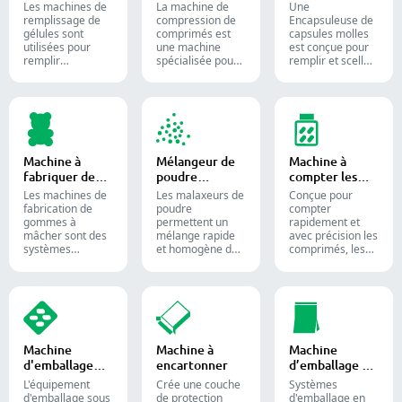
capsules
molles
Les machines de
La machine de
Une
remplissage de
compression de
Encapsuleuse de
gélules sont
comprimés est
capsules molles
utilisées pour
une machine
est conçue pour
remplir
spécialisée pour
remplir et sceller
efficacement des
la production de
des substances
gélules vides
comprimés et de
liquides ou semi-
avec des
pilules.
liquides dans des
quantités
capsules de
précises de
gélatine molle.
poudres,
granulés,
Machine à
Mélangeur de
Machine à
pastilles ou
fabriquer des
poudre
compter les
liquides dans la
bonbons
industriel
comprimés
production
Les machines de
Les malaxeurs de
Conçue pour
gélifiés
pharmaceutique
fabrication de
poudre
compter
et les
gommes à
permettent un
rapidement et
compléments
mâcher sont des
mélange rapide
avec précision les
alimentaires.
systèmes
et homogène des
comprimés, les
automatisés
matériaux entre
gélules et les
utilisés pour
différentes lots et
gommes.
produire des
sont largement
Automatisez
bonbons gélifiés
utilisés dans les
votre processus
et des
industries
de
compléments
pharmaceutique,
conditionnement
alimentaires
alimentaire et
pharmaceutique
Machine
Machine à
Machine
destinés aux
chimique.
grâce à nos
d'emballage
encartonner
d’emballage en
industries
diverses solutions
sous blister
sac
confiseries et
de comptage de
L'équipement
Crée une couche
Systèmes
pharmaceutiques.
formes solides.
d'emballage sous
de protection
d'emballage en