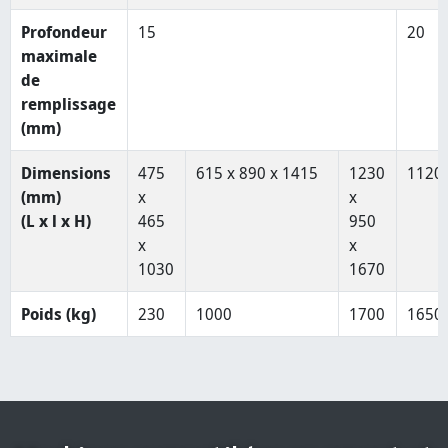
Profondeur
15
20
maximale
de
remplissage
(mm)
Dimensions
475
615 x 890 x 1415
1230
1120 
(mm)
x
x
(L x l x H)
465
950
x
x
1030
1670
Poids (kg)
230
1000
1700
1650