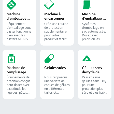
bonbons gélifiés
utilisés dans les
votre processus
et des
industries
de
compléments
pharmaceutique,
conditionnement
alimentaires
alimentaire et
pharmaceutique
Machine
Machine à
Machine
destinés aux
chimique.
grâce à nos
d'emballage
encartonner
d’emballage en
industries
diverses solutions
sous blister
sac
confiseries et
de comptage de
L'équipement
Crée une couche
Systèmes
pharmaceutiques.
formes solides.
d'emballage sous
de protection
d'emballage en
blister fonctionne
supplémentaire
sac automatisés.
bien avec les
pour votre
Dosez avec
blisters ALU-PVC
produit et facilite
précision les
et ALU-ALU,
l'expédition.
poudres,
adapté pour
Insère avec
granulés, liquides
l'emballage de
précision flacons,
et solides pour
comprimés, de
blisters, sachets
optimiser vos
gélules et de
et tubes dans des
lignes de
gélules molles. Il
étuis pour
conditionnement
est toujours
l'emballage
pharmaceutiques,
Machine de
Gélules vides
Gélules sans
appliqué dans la
pharmaceutique,
nutraceutiques et
remplissage
dioxyde de
production
cosmétique et
alimentaires.
liquide
titane
pharmaceutique
alimentaire.
Équipements de
Nous proposons
Passez à nos
et des
précision conçus
une variété de
gélules sans TiO₂
compléments
pour doser avec
coques de gélules
pour une
alimentaires.
exactitude les
en différentes
protection plus
liquides, pâtes,
tailles et
sûre et plus fiable
crèmes et gels,
matériaux pour
de vos produits.
optimisant
des formulations
l'efficacité des
et groupes cibles
lignes de
divers. Elles
production
conviennent aux