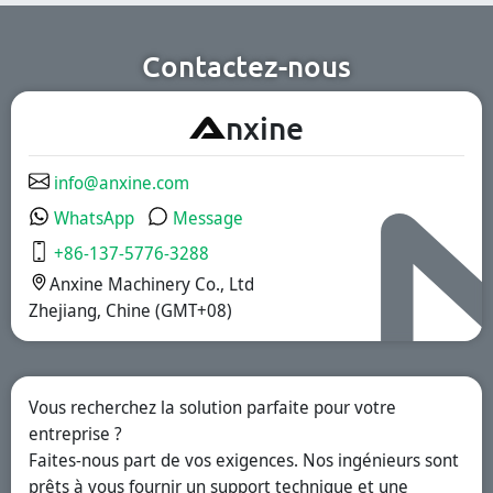
pharmaceutiques,
industries
cosmétiques et
pharmaceutique,
chimiques.
des compléments
nutritionnels et
Contactez-nous
des aliments
fonctionnels.
Nous offrons des
A
nxine
solutions à
libération
immédiate, à
revêtement
info@anxine.com
gastro-résistant
et à libération
WhatsApp
Message
prolongée.
+86-137-5776-3288
Anxine Machinery Co., Ltd
Zhejiang, Chine (GMT+08)
Vous recherchez la solution parfaite pour votre
entreprise ?
Faites-nous part de vos exigences. Nos ingénieurs sont
prêts à vous fournir un support technique et une