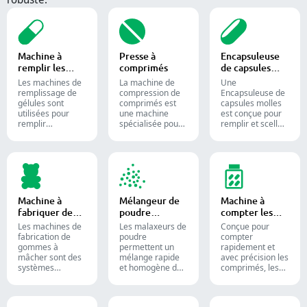
Machine à
Presse à
Encapsuleuse
remplir les
comprimés
de capsules
capsules
molles
Les machines de
La machine de
Une
remplissage de
compression de
Encapsuleuse de
gélules sont
comprimés est
capsules molles
utilisées pour
une machine
est conçue pour
remplir
spécialisée pour
remplir et sceller
efficacement des
la production de
des substances
gélules vides
comprimés et de
liquides ou semi-
avec des
pilules.
liquides dans des
quantités
capsules de
précises de
gélatine molle.
poudres,
granulés,
Machine à
Mélangeur de
Machine à
pastilles ou
fabriquer des
poudre
compter les
liquides dans la
bonbons
industriel
comprimés
production
Les machines de
Les malaxeurs de
Conçue pour
gélifiés
pharmaceutique
fabrication de
poudre
compter
et les
gommes à
permettent un
rapidement et
compléments
mâcher sont des
mélange rapide
avec précision les
alimentaires.
systèmes
et homogène des
comprimés, les
automatisés
matériaux entre
gélules et les
utilisés pour
différentes lots et
gommes.
produire des
sont largement
Automatisez