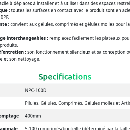
acile à déplacer, à installer et à utiliser dans des espaces restre
que :
toutes les surfaces en contact avec le produit sont en aci
 BPF.
nte :
convient aux gélules, comprimés et gélules molles pour la
ge interchangeables :
remplacez facilement les plateaux pou
 produits.
d'entretien :
son fonctionnement silencieux et sa conception ou
ne et son nettoyage.
Specifications
NPC-100D
Pilules, Gélules, Comprimés, Gélules molles et Arti
comptage
400mm
maximale
5-100 comprimés/bouteille (déterminé par la taille d