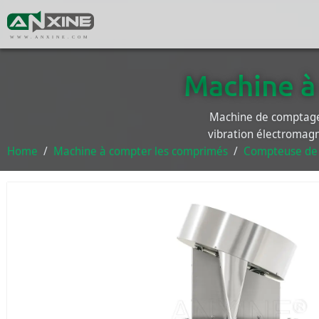
WWW.ANXINE.COM
Machine à
Machine de comptage 
vibration électromag
Home
Machine à compter les comprimés
Compteuse de