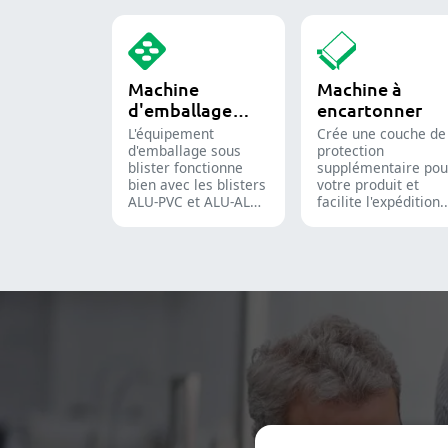
des quantités
pilules.
précises de poudres,
granulés, pastilles ou
liquides dans la
production
Machine
Machine à
pharmaceutique et
d'emballage
encartonner
les compléments
alimentaires.
sous blister
L'équipement
Crée une couche de
d'emballage sous
protection
blister fonctionne
supplémentaire pou
bien avec les blisters
votre produit et
ALU-PVC et ALU-ALU,
facilite l'expédition.
adapté pour
Insère avec précisi
l'emballage de
flacons, blisters,
comprimés, de
sachets et tubes
gélules et de gélules
dans des étuis pour
molles. Il est
l'emballage
toujours appliqué
pharmaceutique,
dans la production
cosmétique et
pharmaceutique et
alimentaire.
des compléments
alimentaires.