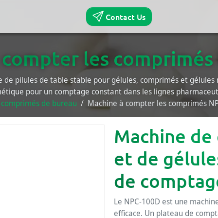
Contact Us
 compter les comprimé
de pilules de table stable pour gélules, comprimés et gélules 
nétique pour un comptage constant dans les lignes pharmaceuti
 comprimés de bureau
Machine à compter les comprimés N
Machine de
et de gélul
de comptage
Le NPC-100D est une machine
efficace. Un plateau de compt