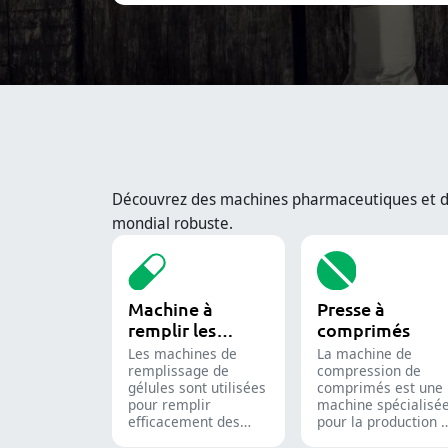
Découvrez des machines pharmaceutiques et d’e
mondial robuste.
Machine à
Presse à
remplir les
comprimés
capsules
Les machines de
La machine de
remplissage de
compression de
gélules sont utilisées
comprimés est une
pour remplir
machine spécialisé
efficacement des
pour la production 
gélules vides avec
comprimés et de