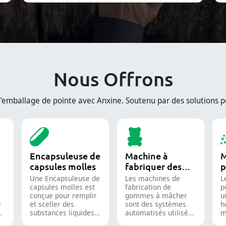
Nous Offrons
mballage de pointe avec Anxine. Soutenu par des solutions pe
Encapsuleuse de
Machine à
M
capsules molles
fabriquer des
p
bonbons gélifiés
i
Une Encapsuleuse de
Les machines de
L
capsules molles est
fabrication de
p
conçue pour remplir
gommes à mâcher
u
e
et sceller des
sont des systèmes
h
de
substances liquides
automatisés utilisés
m
ou semi-liquides
pour produire des
d