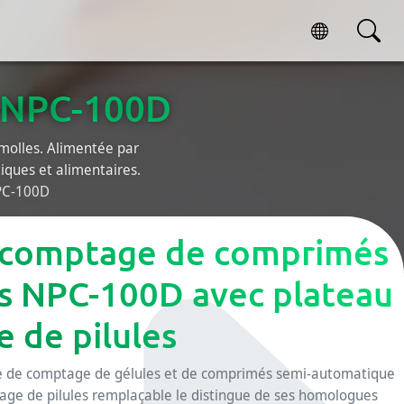
s NPC-100D
molles. Alimentée par
ques et alimentaires.
PC-100D
 comptage de comprimés
es NPC-100D avec plateau
 de pilules
 de comptage de gélules et de comprimés semi-automatique
age de pilules remplaçable le distingue de ses homologues