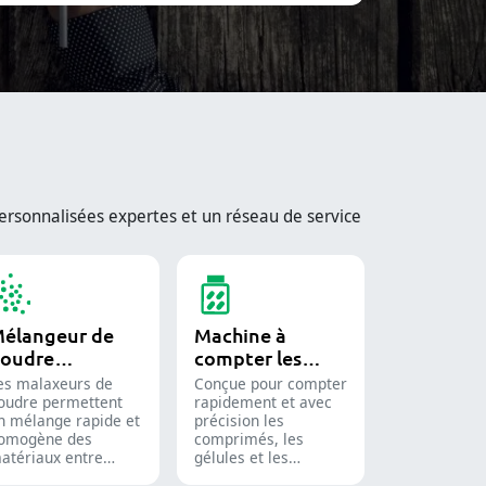
rsonnalisées expertes et un réseau de service
élangeur de
Machine à
oudre
compter les
ndustriel
comprimés
es malaxeurs de
Conçue pour compter
oudre permettent
rapidement et avec
n mélange rapide et
précision les
omogène des
comprimés, les
atériaux entre
gélules et les
ifférentes lots et
gommes.