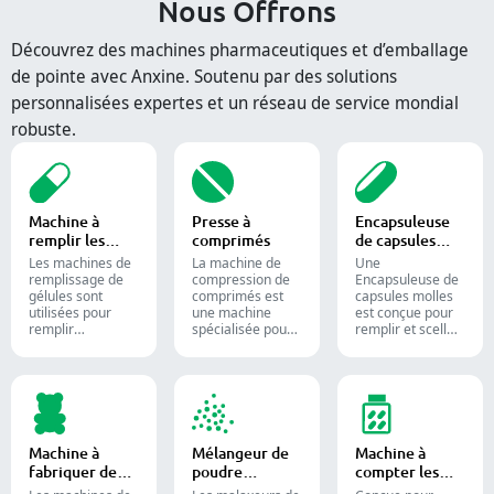
Nous Offrons
Découvrez des machines pharmaceutiques et d’emballage
de pointe avec Anxine. Soutenu par des solutions
personnalisées expertes et un réseau de service mondial
robuste.
Machine à
Presse à
Encapsuleuse
remplir les
comprimés
de capsules
capsules
molles
Les machines de
La machine de
Une
remplissage de
compression de
Encapsuleuse de
gélules sont
comprimés est
capsules molles
utilisées pour
une machine
est conçue pour
remplir
spécialisée pour
remplir et sceller
efficacement des
la production de
des substances
gélules vides
comprimés et de
liquides ou semi-
avec des
pilules.
liquides dans des
quantités
capsules de
précises de
gélatine molle.
poudres,
granulés,
Machine à
Mélangeur de
Machine à
pastilles ou
fabriquer des
poudre
compter les
liquides dans la
bonbons
industriel
comprimés