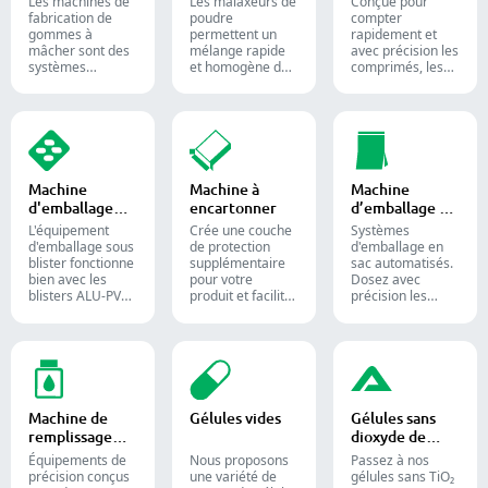
production
Les machines de
Les malaxeurs de
Conçue pour
gélifiés
pharmaceutique
fabrication de
poudre
compter
et les
gommes à
permettent un
rapidement et
compléments
mâcher sont des
mélange rapide
avec précision les
alimentaires.
systèmes
et homogène des
comprimés, les
automatisés
matériaux entre
gélules et les
utilisés pour
différentes lots et
gommes.
produire des
sont largement
Automatisez
bonbons gélifiés
utilisés dans les
votre processus
et des
industries
de
compléments
pharmaceutique,
conditionnement
alimentaires
alimentaire et
pharmaceutique
Machine
Machine à
Machine
destinés aux
chimique.
grâce à nos
d'emballage
encartonner
d’emballage en
industries
diverses solutions
sous blister
sac
confiseries et
de comptage de
L'équipement
Crée une couche
Systèmes
pharmaceutiques.
formes solides.
d'emballage sous
de protection
d'emballage en
blister fonctionne
supplémentaire
sac automatisés.
bien avec les
pour votre
Dosez avec
blisters ALU-PVC
produit et facilite
précision les
et ALU-ALU,
l'expédition.
poudres,
adapté pour
Insère avec
granulés, liquides
l'emballage de
précision flacons,
et solides pour
comprimés, de
blisters, sachets
optimiser vos
gélules et de
et tubes dans des
lignes de
gélules molles. Il
étuis pour
conditionnement
est toujours
l'emballage
pharmaceutiques,
Machine de
Gélules vides
Gélules sans
appliqué dans la
pharmaceutique,
nutraceutiques et
remplissage
dioxyde de
production
cosmétique et
alimentaires.
liquide
titane
pharmaceutique
alimentaire.
Équipements de
Nous proposons
Passez à nos
et des
précision conçus
une variété de
gélules sans TiO₂