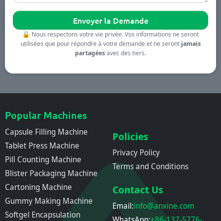
🔒
Nous respectons votre vie privée. Vos informations ne seront
utilisées que pour répondre à votre demande et ne seront
jamais
partagées
avec des tiers.
Popular Machines
Capsule Filling Machine
Policies
Tablet Press Machine
Privacy Policy
Pill Counting Machine
Terms and Conditions
Blister Packaging Machine
Cartoning Machine
Contact Us
Gummy Making Machine
Email:
info@anxine.com
Softgel Encapsulation
WhatsApp:
+86-137-5776-