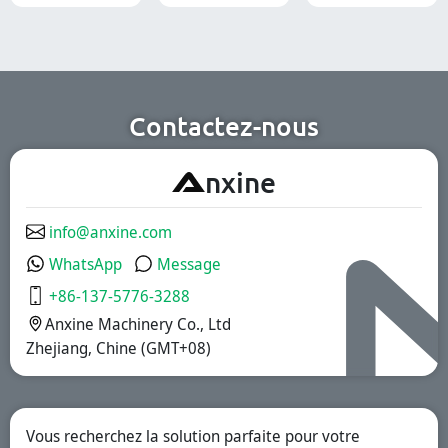
optimisant
des formulations
l'efficacité des
et groupes cibles
lignes de
divers. Elles
production
conviennent aux
pharmaceutiques,
industries
cosmétiques et
pharmaceutique,
chimiques.
des compléments
nutritionnels et
Contactez-nous
des aliments
fonctionnels.
Nous offrons des
A
nxine
solutions à
libération
immédiate, à
revêtement
info@anxine.com
gastro-résistant
et à libération
WhatsApp
Message
prolongée.
+86-137-5776-3288
Anxine Machinery Co., Ltd
Zhejiang, Chine (GMT+08)
Vous recherchez la solution parfaite pour votre