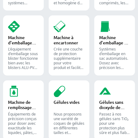
alimentaires.
systèmes
et homogène des
comprimés, les
automatisés
matériaux entre
gélules et les
utilisés pour
différentes lots et
gommes.
produire des
sont largement
Automatisez
bonbons gélifiés
utilisés dans les
votre processus
et des
industries
de
compléments
pharmaceutique,
conditionnement
alimentaires
alimentaire et
pharmaceutique
Machine
Machine à
Machine
destinés aux
chimique.
grâce à nos
d'emballage
encartonner
d’emballage en
industries
diverses solutions
sous blister
sac
confiseries et
de comptage de
L'équipement
Crée une couche
Systèmes
pharmaceutiques.
formes solides.
d'emballage sous
de protection
d'emballage en
blister fonctionne
supplémentaire
sac automatisés.
bien avec les
pour votre
Dosez avec
blisters ALU-PVC
produit et facilite
précision les
et ALU-ALU,
l'expédition.
poudres,
adapté pour
Insère avec
granulés, liquides
l'emballage de
précision flacons,
et solides pour
comprimés, de
blisters, sachets
optimiser vos
gélules et de
et tubes dans des
lignes de
gélules molles. Il
étuis pour
conditionnement
est toujours
l'emballage
pharmaceutiques,
Machine de
Gélules vides
Gélules sans
appliqué dans la
pharmaceutique,
nutraceutiques et
remplissage
dioxyde de
production
cosmétique et
alimentaires.
liquide
titane
pharmaceutique
alimentaire.
Équipements de
Nous proposons
Passez à nos
et des
précision conçus
une variété de
gélules sans TiO₂
compléments
pour doser avec
coques de gélules
pour une
alimentaires.
exactitude les
en différentes
protection plus
liquides, pâtes,
tailles et
sûre et plus fiable
crèmes et gels,
matériaux pour
de vos produits.