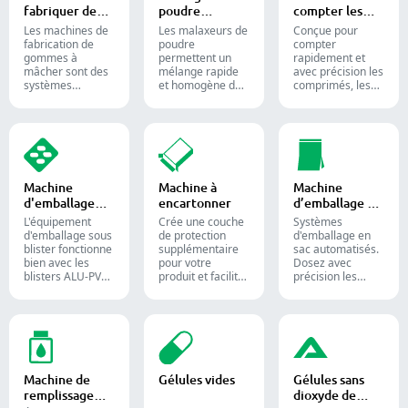
pastilles ou
fabriquer des
poudre
compter les
liquides dans la
bonbons
industriel
comprimés
production
Les machines de
Les malaxeurs de
Conçue pour
gélifiés
pharmaceutique
fabrication de
poudre
compter
et les
gommes à
permettent un
rapidement et
compléments
mâcher sont des
mélange rapide
avec précision les
alimentaires.
systèmes
et homogène des
comprimés, les
automatisés
matériaux entre
gélules et les
utilisés pour
différentes lots et
gommes.
produire des
sont largement
Automatisez
bonbons gélifiés
utilisés dans les
votre processus
et des
industries
de
compléments
pharmaceutique,
conditionnement
alimentaires
alimentaire et
pharmaceutique
Machine
Machine à
Machine
destinés aux
chimique.
grâce à nos
d'emballage
encartonner
d’emballage en
industries
diverses solutions
sous blister
sac
confiseries et
de comptage de
L'équipement
Crée une couche
Systèmes
pharmaceutiques.
formes solides.
d'emballage sous
de protection
d'emballage en
blister fonctionne
supplémentaire
sac automatisés.
bien avec les
pour votre
Dosez avec
blisters ALU-PVC
produit et facilite
précision les
et ALU-ALU,
l'expédition.
poudres,
adapté pour
Insère avec
granulés, liquides
l'emballage de
précision flacons,
et solides pour
comprimés, de
blisters, sachets
optimiser vos
gélules et de
et tubes dans des
lignes de
gélules molles. Il
étuis pour
conditionnement
est toujours
l'emballage
pharmaceutiques,
Machine de
Gélules vides
Gélules sans
appliqué dans la
pharmaceutique,
nutraceutiques et
remplissage
dioxyde de
production
cosmétique et
alimentaires.