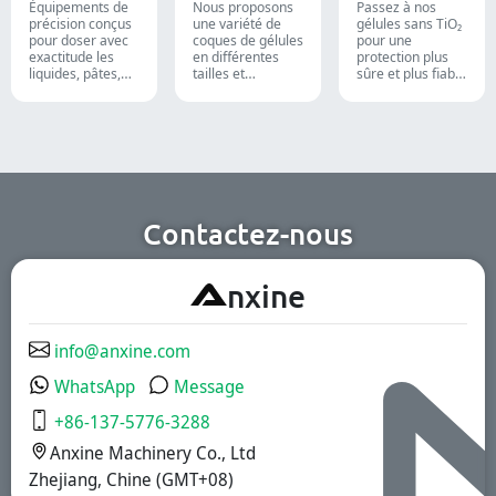
liquide
titane
pharmaceutique
alimentaire.
Équipements de
Nous proposons
Passez à nos
et des
précision conçus
une variété de
gélules sans TiO₂
compléments
pour doser avec
coques de gélules
pour une
alimentaires.
exactitude les
en différentes
protection plus
liquides, pâtes,
tailles et
sûre et plus fiable
crèmes et gels,
matériaux pour
de vos produits.
optimisant
des formulations
l'efficacité des
et groupes cibles
lignes de
divers. Elles
production
conviennent aux
pharmaceutiques,
industries
cosmétiques et
pharmaceutique,
chimiques.
des compléments
nutritionnels et
Contactez-nous
des aliments
fonctionnels.
Nous offrons des
A
nxine
solutions à
libération
immédiate, à
revêtement
info@anxine.com
gastro-résistant
et à libération
WhatsApp
Message
prolongée.
+86-137-5776-3288
Anxine Machinery Co., Ltd
Zhejiang, Chine (GMT+08)