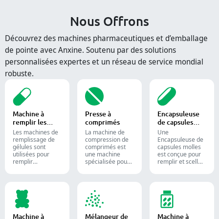
Nous Offrons
Découvrez des machines pharmaceutiques et d’emballage
de pointe avec Anxine. Soutenu par des solutions
personnalisées expertes et un réseau de service mondial
robuste.
Machine à
Presse à
Encapsuleuse
remplir les
comprimés
de capsules
capsules
molles
Les machines de
La machine de
Une
remplissage de
compression de
Encapsuleuse de
gélules sont
comprimés est
capsules molles
utilisées pour
une machine
est conçue pour
remplir
spécialisée pour
remplir et sceller
efficacement des
la production de
des substances
gélules vides
comprimés et de
liquides ou semi-
avec des
pilules.
liquides dans des
quantités
capsules de
précises de
gélatine molle.
poudres,
granulés,
Machine à
Mélangeur de
Machine à