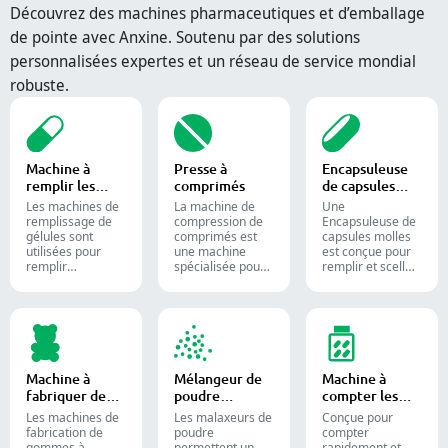
Découvrez des machines pharmaceutiques et d’emballage
de pointe avec Anxine. Soutenu par des solutions
personnalisées expertes et un réseau de service mondial
robuste.
Machine à
Presse à
Encapsuleuse
remplir les
comprimés
de capsules
capsules
molles
Les machines de
La machine de
Une
remplissage de
compression de
Encapsuleuse de
gélules sont
comprimés est
capsules molles
utilisées pour
une machine
est conçue pour
remplir
spécialisée pour
remplir et sceller
efficacement des
la production de
des substances
gélules vides
comprimés et de
liquides ou semi-
avec des
pilules.
liquides dans des
quantités
capsules de
précises de
gélatine molle.
poudres,
granulés,
Machine à
Mélangeur de
Machine à
pastilles ou
fabriquer des
poudre
compter les
liquides dans la
bonbons
industriel
comprimés
production
Les machines de
Les malaxeurs de
Conçue pour
gélifiés
pharmaceutique
fabrication de
poudre
compter
et les
gommes à
permettent un
rapidement et