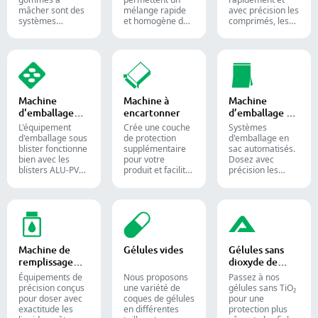
compléments
mâcher sont des
mélange rapide
avec précision les
alimentaires.
systèmes
et homogène des
comprimés, les
automatisés
matériaux entre
gélules et les
utilisés pour
différentes lots et
gommes.
produire des
sont largement
Automatisez
bonbons gélifiés
utilisés dans les
votre processus
et des
industries
de
compléments
pharmaceutique,
conditionnement
alimentaires
alimentaire et
pharmaceutique
Machine
Machine à
Machine
destinés aux
chimique.
grâce à nos
d'emballage
encartonner
d’emballage en
industries
diverses solutions
sous blister
sac
confiseries et
de comptage de
L'équipement
Crée une couche
Systèmes
pharmaceutiques.
formes solides.
d'emballage sous
de protection
d'emballage en
blister fonctionne
supplémentaire
sac automatisés.
bien avec les
pour votre
Dosez avec
blisters ALU-PVC
produit et facilite
précision les
et ALU-ALU,
l'expédition.
poudres,
adapté pour
Insère avec
granulés, liquides
l'emballage de
précision flacons,
et solides pour
comprimés, de
blisters, sachets
optimiser vos
gélules et de
et tubes dans des
lignes de
gélules molles. Il
étuis pour
conditionnement
est toujours
l'emballage
pharmaceutiques,
Machine de
Gélules vides
Gélules sans
appliqué dans la
pharmaceutique,
nutraceutiques et
remplissage
dioxyde de
production
cosmétique et
alimentaires.
liquide
titane
pharmaceutique
alimentaire.
Équipements de
Nous proposons
Passez à nos
et des
précision conçus
une variété de
gélules sans TiO₂
compléments
pour doser avec
coques de gélules
pour une
alimentaires.
exactitude les
en différentes
protection plus