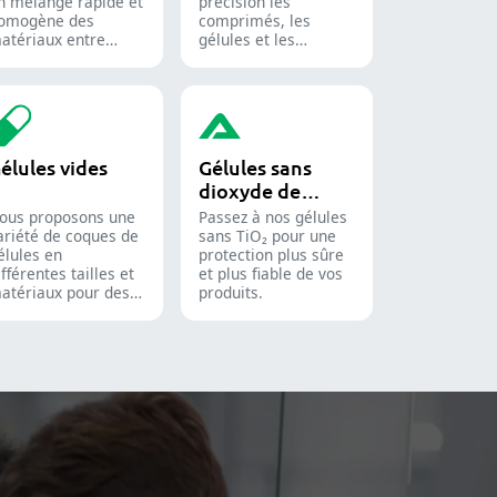
n mélange rapide et
précision les
omogène des
comprimés, les
atériaux entre
gélules et les
ifférentes lots et
gommes.
ont largement
Automatisez votre
tilisés dans les
processus de
ndustries
conditionnement
harmaceutique,
pharmaceutique
limentaire et
grâce à nos diverses
élules vides
Gélules sans
himique.
solutions de
dioxyde de
comptage de formes
solides.
titane
ous proposons une
Passez à nos gélules
ariété de coques de
sans TiO₂ pour une
élules en
protection plus sûre
ifférentes tailles et
et plus fiable de vos
atériaux pour des
produits.
ormulations et
roupes cibles
ivers. Elles
onviennent aux
ndustries
harmaceutique, des
ompléments
utritionnels et des
liments
onctionnels. Nous