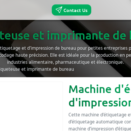
Contact Us
teuse et imprimante de
tiquetage et d'impression de bureau pour petites entreprises 
odage haute précision. Elle est idéale pour la production en pe
industries alimentaire, pharmaceutique et électronique.
iqueteuse et imprimante de bureau
Machine d'é
d'impressio
Cette machine d’étiquetage et
d’étiquetage automatique comp
machine d’impression d’étique