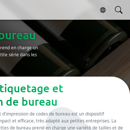
 bureau
prend en charge un
tite série dans les
tiquetage et
n de bureau
 d’impression de codes de bureau est un dispositif
act et efficace, très adapté aux petites entreprises. La
ttes de bureau​ prend en charge une variété de tailles et de