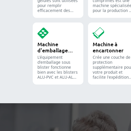
gélules sont utilisées
comprimés est une
pour remplir
machine spécialisé
efficacement des
pour la production 
gélules vides avec
comprimés et de
des quantités
pilules.
précises de poudres,
granulés, pastilles ou
liquides dans la
production
Machine
Machine à
pharmaceutique et
d'emballage
encartonner
les compléments
alimentaires.
sous blister
L'équipement
Crée une couche de
d'emballage sous
protection
blister fonctionne
supplémentaire pou
bien avec les blisters
votre produit et
ALU-PVC et ALU-ALU,
facilite l'expédition.
adapté pour
Insère avec précisi
l'emballage de
flacons, blisters,
comprimés, de
sachets et tubes
gélules et de gélules
dans des étuis pour
molles. Il est
l'emballage
toujours appliqué
pharmaceutique,
dans la production
cosmétique et
pharmaceutique et
alimentaire.
des compléments
alimentaires.