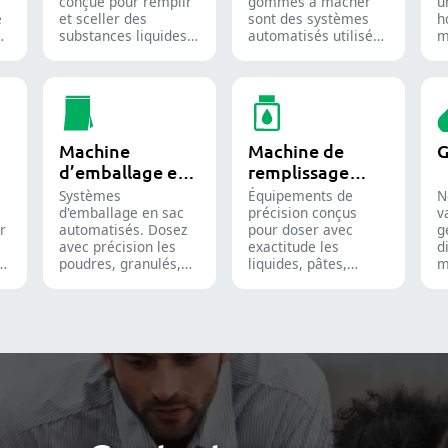
conçue pour remplir
gommes à mâcher
u
e
et sceller des
sont des systèmes
h
de
substances liquides
automatisés utilisés
m
ou semi-liquides
pour produire des
d
dans des capsules de
bonbons gélifiés et
s
gélatine molle.
des compléments
u
alimentaires
i
destinés aux
p
industries confiseries
a
Machine
Machine de
G
et pharmaceutiques.
c
d’emballage en
remplissage
sac
liquide
Systèmes
Équipements de
N
d'emballage en sac
précision conçus
v
r
automatisés. Dosez
pour doser avec
g
avec précision les
exactitude les
d
poudres, granulés,
liquides, pâtes,
m
on
liquides et solides
crèmes et gels,
f
pour optimiser vos
optimisant l'efficacité
g
lignes de
des lignes de
d
conditionnement
production
c
pharmaceutiques,
pharmaceutiques,
i
nutraceutiques et
cosmétiques et
p
alimentaires.
chimiques.
c
n
a
f