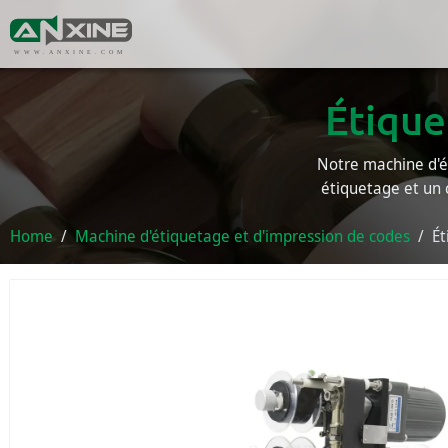
WWW.ANXINE.COM
Étique
Notre machine d'é
étiquetage et un c
Home
Machine d'étiquetage et d'impression de codes
Ét