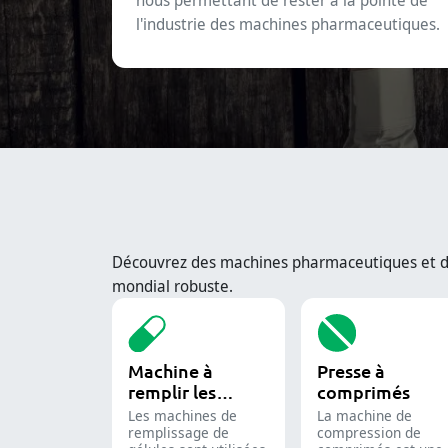
l'industrie des machines pharmaceutiques.
Découvrez des machines pharmaceutiques et d’e
mondial robuste.
Machine à
Presse à
remplir les
comprimés
capsules
Les machines de
La machine de
remplissage de
compression de