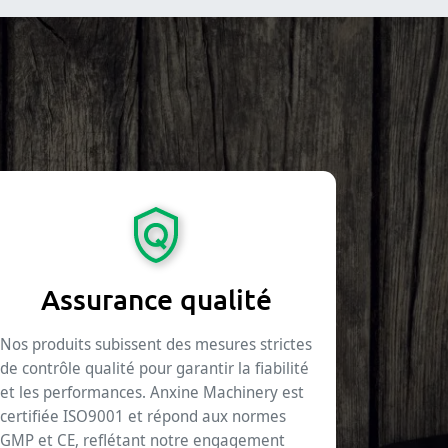
Assurance qualité
Nos produits subissent des mesures strictes
de contrôle qualité pour garantir la fiabilité
et les performances. Anxine Machinery est
certifiée ISO9001 et répond aux normes
GMP et CE, reflétant notre engagement