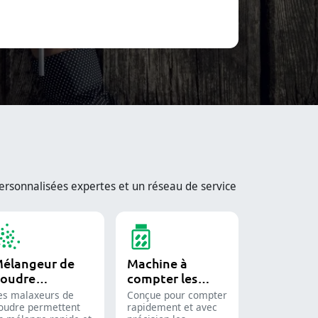
rsonnalisées expertes et un réseau de service
élangeur de
Machine à
oudre
compter les
ndustriel
comprimés
es malaxeurs de
Conçue pour compter
oudre permettent
rapidement et avec