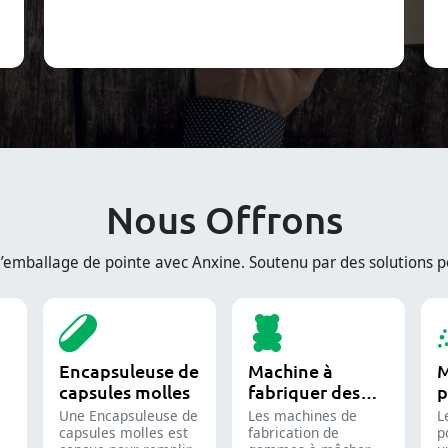
Nous Offrons
mballage de pointe avec Anxine. Soutenu par des solutions pe
Encapsuleuse de
Machine à
M
capsules molles
fabriquer des
p
bonbons gélifiés
i
Une Encapsuleuse de
Les machines de
L
capsules molles est
fabrication de
p