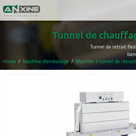
WWW.ANXINE.COM
Tunnel de chauffa
Tunnel de retrait flex
ban
Home
Machine d'emballage
Machine à tunnel de rétract