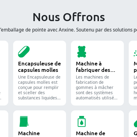
Nous Offrons
mballage de pointe avec Anxine. Soutenu par des solutions pe
Encapsuleuse de
Machine à
M
capsules molles
fabriquer des
p
bonbons gélifiés
i
Une Encapsuleuse de
Les machines de
L
capsules molles est
fabrication de
p
conçue pour remplir
gommes à mâcher
u
e
et sceller des
sont des systèmes
h
de
substances liquides
automatisés utilisés
m
ou semi-liquides
pour produire des
d
dans des capsules de
bonbons gélifiés et
s
gélatine molle.
des compléments
u
alimentaires
i
destinés aux
p
industries confiseries
a
Machine
Machine de
G
et pharmaceutiques.
c