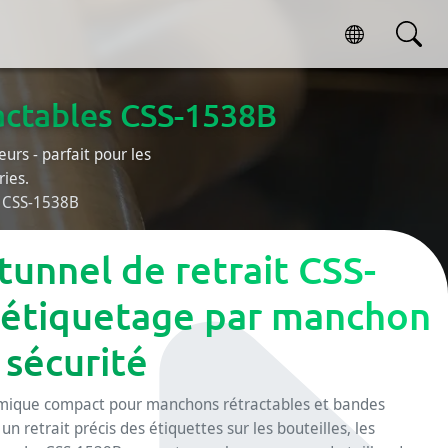
actables CSS-1538B
eurs - parfait pour les
ies.
s CSS-1538B
tunnel de retrait CSS-
 étiquetage par manchon
 sécurité
rmique compact pour manchons rétractables et bandes
 un retrait précis des étiquettes sur les bouteilles, les