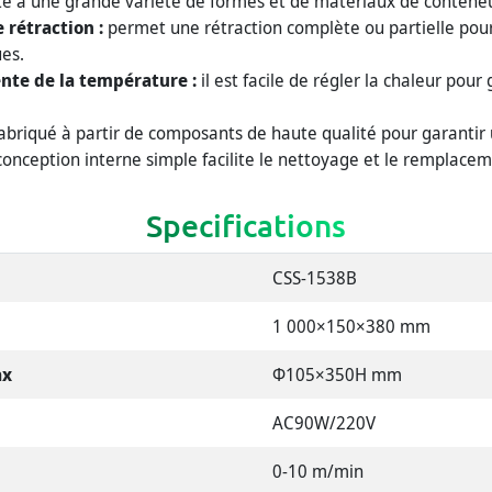
e à une grande variété de formes et de matériaux de conteneu
 rétraction :
permet une rétraction complète ou partielle pou
ues.
ente de la température :
il est facile de régler la chaleur pour
abriqué à partir de composants de haute qualité pour garantir
conception interne simple facilite le nettoyage et le remplacem
Specifications
CSS-1538B
1 000×150×380 mm
ax
Φ105×350H mm
AC90W/220V
0-10 m/min