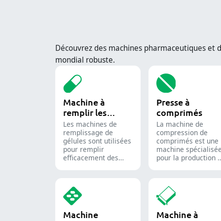
Découvrez des machines pharmaceutiques et d’e
mondial robuste.
Machine à
Presse à
remplir les
comprimés
capsules
Les machines de
La machine de
remplissage de
compression de
gélules sont utilisées
comprimés est une
pour remplir
machine spécialisé
efficacement des
pour la production 
gélules vides avec
comprimés et de
des quantités
pilules.
précises de poudres,
granulés, pastilles ou
liquides dans la
production
Machine
Machine à
pharmaceutique et