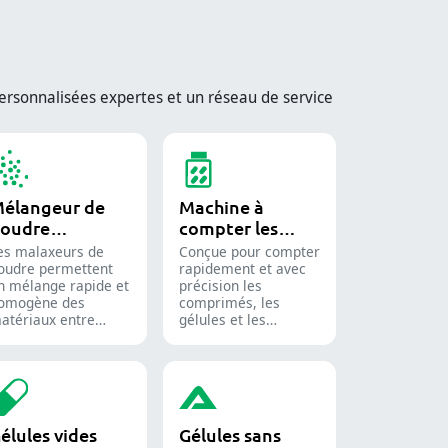
rsonnalisées expertes et un réseau de service
élangeur de
Machine à
oudre
compter les
ndustriel
comprimés
es malaxeurs de
Conçue pour compter
oudre permettent
rapidement et avec
n mélange rapide et
précision les
omogène des
comprimés, les
atériaux entre
gélules et les
ifférentes lots et
gommes.
ont largement
Automatisez votre
tilisés dans les
processus de
ndustries
conditionnement
harmaceutique,
pharmaceutique
limentaire et
grâce à nos diverses
élules vides
Gélules sans
himique.
solutions de