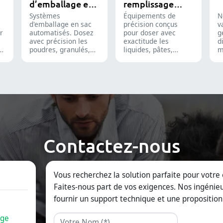
d’emballage en
remplissage
sac
liquide
Systèmes
Équipements de
N
d'emballage en sac
précision conçus
v
r
automatisés. Dosez
pour doser avec
g
avec précision les
exactitude les
d
poudres, granulés,
liquides, pâtes,
m
on
liquides et solides
crèmes et gels,
f
pour optimiser vos
optimisant l'efficacité
g
lignes de
des lignes de
d
conditionnement
production
c
pharmaceutiques,
pharmaceutiques,
i
nutraceutiques et
cosmétiques et
p
alimentaires.
chimiques.
c
n
a
f
Contactez-nous
o
à
i
r
Vous recherchez la solution parfaite pour votre 
r
l
Faites-nous part de vos exigences. Nos ingénieu
fournir un support technique et une proposition
ge
Nom