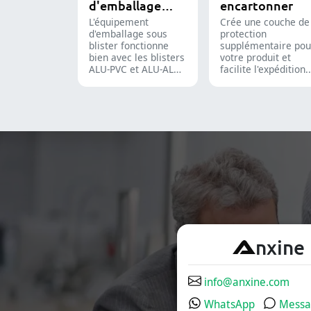
d'emballage
encartonner
les compléments
alimentaires.
sous blister
L'équipement
Crée une couche de
d'emballage sous
protection
blister fonctionne
supplémentaire pou
bien avec les blisters
votre produit et
ALU-PVC et ALU-ALU,
facilite l'expédition.
adapté pour
Insère avec précisi
l'emballage de
flacons, blisters,
comprimés, de
sachets et tubes
gélules et de gélules
dans des étuis pour
molles. Il est
l'emballage
toujours appliqué
pharmaceutique,
dans la production
cosmétique et
pharmaceutique et
alimentaire.
des compléments
alimentaires.
A
nxine
info@anxine.com
WhatsApp
Messa