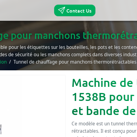
Contact Us
ge pour manchons thermorétr
ible pour les étiquettes sur les bouteilles, les pots et les conten
des de sécurité ou les manchons complets dans diverses industr
ion
Tunnel de chauffage pour manchons thermorétractable
Machine de 
1538B pour
et bande de
Ce modèle est un tunnel the
rétractables. Il est conçu pour