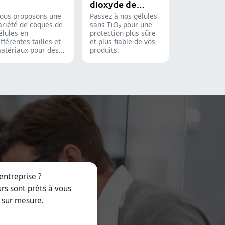
dioxyde de
comptage de formes
solides.
titane
ous proposons une
Passez à nos gélules
ariété de coques de
sans TiO₂ pour une
élules en
protection plus sûre
ifférentes tailles et
et plus fiable de vos
atériaux pour des
produits.
ormulations et
roupes cibles
ivers. Elles
onviennent aux
ndustries
harmaceutique, des
ompléments
utritionnels et des
liments
onctionnels. Nous
ffrons des solutions
 libération
mmédiate, à
evêtement gastro-
entreprise ?
ésistant et à
ibération prolongée.
rs sont prêts à vous
 sur mesure.